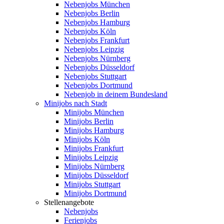
Nebenjobs München
Nebenjobs Berlin
Nebenjobs Hamburg
Nebenjobs Köln
Nebenjobs Frankfurt
Nebenjobs Leipzig
Nebenjobs Nürnberg
Nebenjobs Düsseldorf
Nebenjobs Stuttgart
Nebenjobs Dortmund
Nebenjob in deinem Bundesland
Minijobs nach Stadt
Minijobs München
Minijobs Berlin
Minijobs Hamburg
Minijobs Köln
Minijobs Frankfurt
Minijobs Leipzig
Minijobs Nürnberg
Minijobs Düsseldorf
Minijobs Stuttgart
Minijobs Dortmund
Stellenangebote
Nebenjobs
Ferienjobs