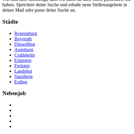
haben. Speichere deine Suche und erhalte neue Stellenangebote in
deiner Mail oder passe deine Suche an.
Städte
Regensburg
Bayreuth
Dingolfing
Augsburg
Crailsheim
Erlangen
Freising
Landshut
Starnberg
Erding
Nebenjob
Über Nebenjob
Arbeiten bei NebenJob
Kontakt
Partner
FAQ