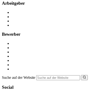
Arbeitgeber
Kostenlos registrieren
Anzeige schalten
Recruiting-Prozess Tipps
FAQ für Unternehmen
Bewerber
Kostenlos registrieren
Alle Jobs in Deutschland
Nebenjob suchen
Minijob suchen
Ferienjob suchen
Bewerbungstipps
NebenJob Ratgeber
Suche auf der Website
Social