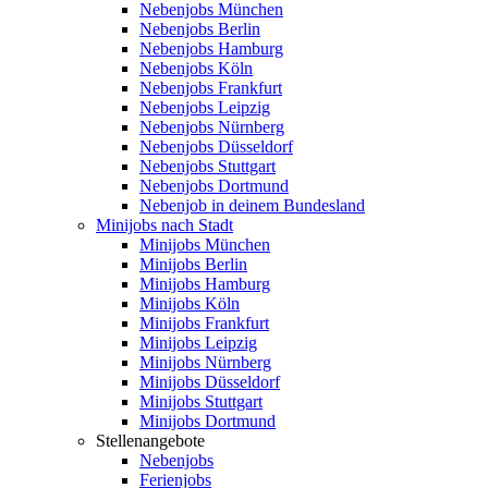
Nebenjobs München
Nebenjobs Berlin
Nebenjobs Hamburg
Nebenjobs Köln
Nebenjobs Frankfurt
Nebenjobs Leipzig
Nebenjobs Nürnberg
Nebenjobs Düsseldorf
Nebenjobs Stuttgart
Nebenjobs Dortmund
Nebenjob in deinem Bundesland
Minijobs nach Stadt
Minijobs München
Minijobs Berlin
Minijobs Hamburg
Minijobs Köln
Minijobs Frankfurt
Minijobs Leipzig
Minijobs Nürnberg
Minijobs Düsseldorf
Minijobs Stuttgart
Minijobs Dortmund
Stellenangebote
Nebenjobs
Ferienjobs