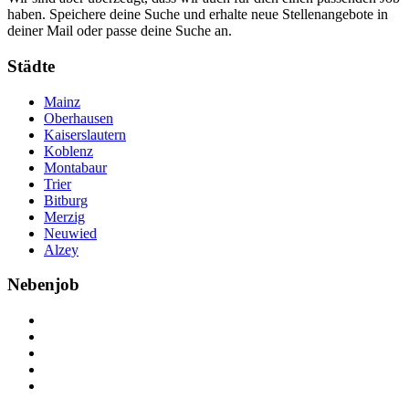
haben. Speichere deine Suche und erhalte neue Stellenangebote in
deiner Mail oder passe deine Suche an.
Städte
Mainz
Oberhausen
Kaiserslautern
Koblenz
Montabaur
Trier
Bitburg
Merzig
Neuwied
Alzey
Nebenjob
Über Nebenjob
Arbeiten bei NebenJob
Kontakt
Partner
FAQ