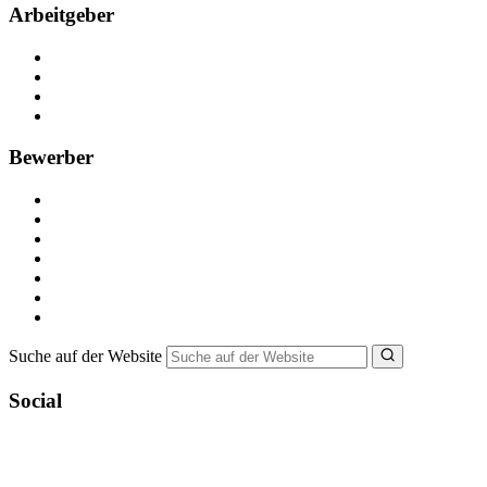
Arbeitgeber
Kostenlos registrieren
Anzeige schalten
Recruiting-Prozess Tipps
FAQ für Unternehmen
Bewerber
Kostenlos registrieren
Alle Jobs in Deutschland
Nebenjob suchen
Minijob suchen
Ferienjob suchen
Bewerbungstipps
NebenJob Ratgeber
Suche auf der Website
Social