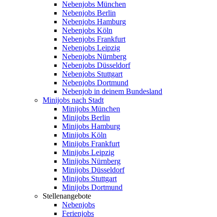
Nebenjobs München
Nebenjobs Berlin
Nebenjobs Hamburg
Nebenjobs Köln
Nebenjobs Frankfurt
Nebenjobs Leipzig
Nebenjobs Nürnberg
Nebenjobs Düsseldorf
Nebenjobs Stuttgart
Nebenjobs Dortmund
Nebenjob in deinem Bundesland
Minijobs nach Stadt
Minijobs München
Minijobs Berlin
Minijobs Hamburg
Minijobs Köln
Minijobs Frankfurt
Minijobs Leipzig
Minijobs Nürnberg
Minijobs Düsseldorf
Minijobs Stuttgart
Minijobs Dortmund
Stellenangebote
Nebenjobs
Ferienjobs