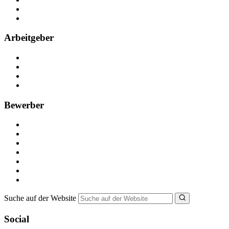
Partner
FAQ
Arbeitgeber
Kostenlos registrieren
Anzeige schalten
Recruiting-Prozess Tipps
FAQ für Unternehmen
Bewerber
Kostenlos registrieren
Alle Jobs in Deutschland
Nebenjob suchen
Minijob suchen
Ferienjob suchen
Bewerbungstipps
NebenJob Ratgeber
Suche auf der Website
Social