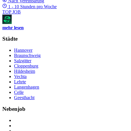
Nach Vereinbarung
1 - 10 Stunden pro Woche
TOP JOB
mehr lesen
Städte
Hannover
Braunschweig
Salzgitter
Cloppenburg
Hildesheim
Vechta
Lehrte
Langenhagen
Celle
Geesthacht
Nebenjob
Über Nebenjob
Arbeiten bei NebenJob
Kontakt