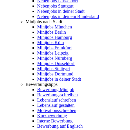
Nebenjobs Düsseldorf
Nebenjobs Stuttgart
Nebenjobs in deiner Stadt
Nebenjobs in deinem Bundesland
Minijobs nach Stadt
Minijobs München
Minijobs Berlin
Minijobs Hamburg
Minijobs Köln
Minijobs Frankfurt
Minijobs Leipzig
Minijobs Nürnberg
Minijobs Düsseldorf
Minijobs Stuttgart
Minijobs Dortmund
Minijobs in deiner Stadt
Bewerbungstipps
Bewerbung Minijob
Bewerbungsschreiben
Lebenslauf schreiben
Lebenslauf gestalten
Motivationsschreiben
Kurzbewerbung
Interne Bewerbung
Bewerbung auf Englisch