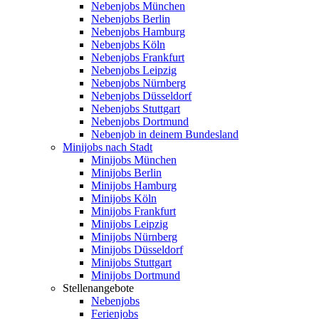
Nebenjobs München
Nebenjobs Berlin
Nebenjobs Hamburg
Nebenjobs Köln
Nebenjobs Frankfurt
Nebenjobs Leipzig
Nebenjobs Nürnberg
Nebenjobs Düsseldorf
Nebenjobs Stuttgart
Nebenjobs Dortmund
Nebenjob in deinem Bundesland
Minijobs nach Stadt
Minijobs München
Minijobs Berlin
Minijobs Hamburg
Minijobs Köln
Minijobs Frankfurt
Minijobs Leipzig
Minijobs Nürnberg
Minijobs Düsseldorf
Minijobs Stuttgart
Minijobs Dortmund
Stellenangebote
Nebenjobs
Ferienjobs