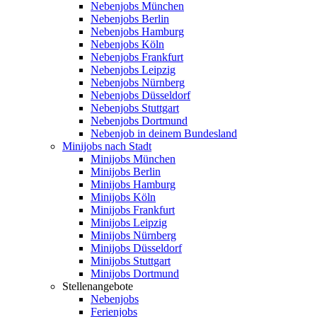
Nebenjobs München
Nebenjobs Berlin
Nebenjobs Hamburg
Nebenjobs Köln
Nebenjobs Frankfurt
Nebenjobs Leipzig
Nebenjobs Nürnberg
Nebenjobs Düsseldorf
Nebenjobs Stuttgart
Nebenjobs Dortmund
Nebenjob in deinem Bundesland
Minijobs nach Stadt
Minijobs München
Minijobs Berlin
Minijobs Hamburg
Minijobs Köln
Minijobs Frankfurt
Minijobs Leipzig
Minijobs Nürnberg
Minijobs Düsseldorf
Minijobs Stuttgart
Minijobs Dortmund
Stellenangebote
Nebenjobs
Ferienjobs