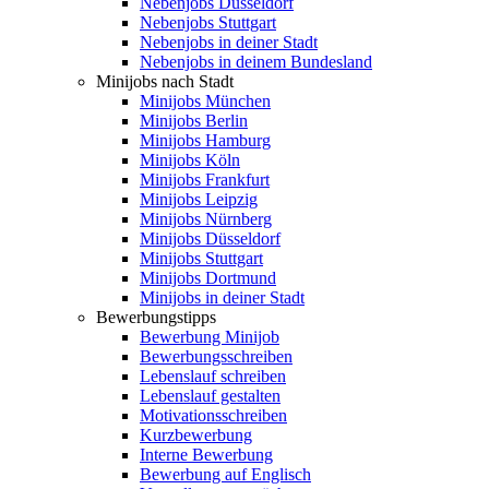
Nebenjobs Düsseldorf
Nebenjobs Stuttgart
Nebenjobs in deiner Stadt
Nebenjobs in deinem Bundesland
Minijobs nach Stadt
Minijobs München
Minijobs Berlin
Minijobs Hamburg
Minijobs Köln
Minijobs Frankfurt
Minijobs Leipzig
Minijobs Nürnberg
Minijobs Düsseldorf
Minijobs Stuttgart
Minijobs Dortmund
Minijobs in deiner Stadt
Bewerbungstipps
Bewerbung Minijob
Bewerbungsschreiben
Lebenslauf schreiben
Lebenslauf gestalten
Motivationsschreiben
Kurzbewerbung
Interne Bewerbung
Bewerbung auf Englisch