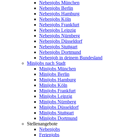
Nebenjobs München
Nebenjobs Berlin
Nebenjobs Hamburg
Nebenjobs Köln
Nebenjobs Frankfurt
Nebenjobs Leipzig
Nebenjobs Nürnberg
Nebenjobs Düsseldorf
Nebenjobs Stuttgart
Nebenjobs Dortmund
Nebenjob in deinem Bundesland
Minijobs nach Stadt
Minijobs München
Minijobs Berlin
Minijobs Hamburg
Minijobs Köln
Minijobs Frankfurt
Minijobs Leipzig
Minijobs Nürnberg
Minijobs Düsseldorf
Minijobs Stuttgart
Minijobs Dortmund
Stellenangebote
Nebenjobs
Ferienjobs