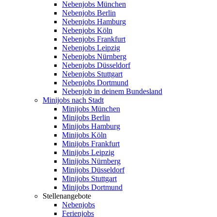
Nebenjobs München
Nebenjobs Berlin
Nebenjobs Hamburg
Nebenjobs Köln
Nebenjobs Frankfurt
Nebenjobs Leipzig
Nebenjobs Nürnberg
Nebenjobs Düsseldorf
Nebenjobs Stuttgart
Nebenjobs Dortmund
Nebenjob in deinem Bundesland
Minijobs nach Stadt
Minijobs München
Minijobs Berlin
Minijobs Hamburg
Minijobs Köln
Minijobs Frankfurt
Minijobs Leipzig
Minijobs Nürnberg
Minijobs Düsseldorf
Minijobs Stuttgart
Minijobs Dortmund
Stellenangebote
Nebenjobs
Ferienjobs