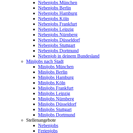
Nebenjobs München
Nebenjobs Berlin
Nebenjobs Hamburg
Nebenjobs Köln
Nebenjobs Frankfurt
Nebenjobs Leipzig
Nebenjobs Nürnberg
Nebenjobs Düsseldorf
Nebenjobs Stuttgart
Nebenjobs Dortmund
Nebenjob in deinem Bundesland
Minijobs nach Stadt
Minijobs München
Minijobs Berlin
Minijobs Hamburg
Minijobs Köln
Minijobs Frankfurt
Minijobs Leipzig
Minijobs Nürnberg
Minijobs Düsseldorf
Minijobs Stuttgart
Minijobs Dortmund
Stellenangebote
Nebenjobs
Ferienjobs