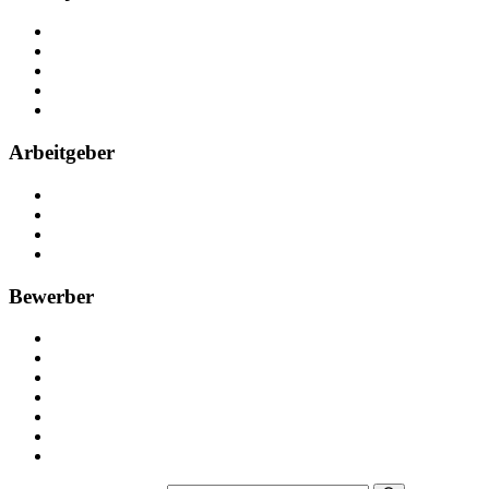
Über Nebenjob
Arbeiten bei NebenJob
Kontakt
Partner
FAQ
Arbeitgeber
Kostenlos registrieren
Anzeige schalten
Recruiting-Prozess Tipps
FAQ für Unternehmen
Bewerber
Kostenlos registrieren
Alle Jobs in Deutschland
Nebenjob suchen
Minijob suchen
Ferienjob suchen
Bewerbungstipps
NebenJob Ratgeber