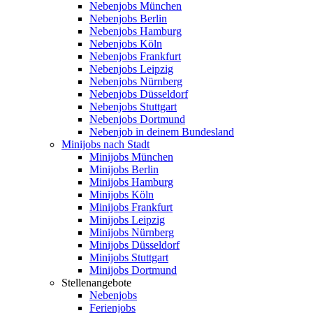
Nebenjobs München
Nebenjobs Berlin
Nebenjobs Hamburg
Nebenjobs Köln
Nebenjobs Frankfurt
Nebenjobs Leipzig
Nebenjobs Nürnberg
Nebenjobs Düsseldorf
Nebenjobs Stuttgart
Nebenjobs Dortmund
Nebenjob in deinem Bundesland
Minijobs nach Stadt
Minijobs München
Minijobs Berlin
Minijobs Hamburg
Minijobs Köln
Minijobs Frankfurt
Minijobs Leipzig
Minijobs Nürnberg
Minijobs Düsseldorf
Minijobs Stuttgart
Minijobs Dortmund
Stellenangebote
Nebenjobs
Ferienjobs