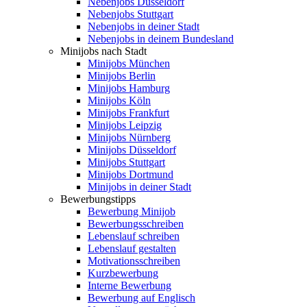
Nebenjobs Düsseldorf
Nebenjobs Stuttgart
Nebenjobs in deiner Stadt
Nebenjobs in deinem Bundesland
Minijobs nach Stadt
Minijobs München
Minijobs Berlin
Minijobs Hamburg
Minijobs Köln
Minijobs Frankfurt
Minijobs Leipzig
Minijobs Nürnberg
Minijobs Düsseldorf
Minijobs Stuttgart
Minijobs Dortmund
Minijobs in deiner Stadt
Bewerbungstipps
Bewerbung Minijob
Bewerbungsschreiben
Lebenslauf schreiben
Lebenslauf gestalten
Motivationsschreiben
Kurzbewerbung
Interne Bewerbung
Bewerbung auf Englisch