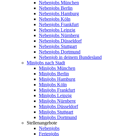
Nebenjobs München
Nebenjobs Berlin
Nebenjobs Hamburg
Nebenjobs Köln
Nebenjobs Frankfurt
Nebenjobs Leipzig
Nebenjobs Nürnberg
Nebenjobs Düsseldorf
Nebenjobs Stuttgart
Nebenjobs Dortmund
Nebenjob in deinem Bundesland
Minijobs nach Stadt
Minijobs München
Minijobs Berlin
Minijobs Hamburg
Minijobs Köln
Minijobs Frankfurt
Minijobs Leipzig
Minijobs Nürnberg
Minijobs Düsseldorf
Minijobs Stuttgart
Minijobs Dortmund
Stellenangebote
Nebenjobs
Ferienjobs