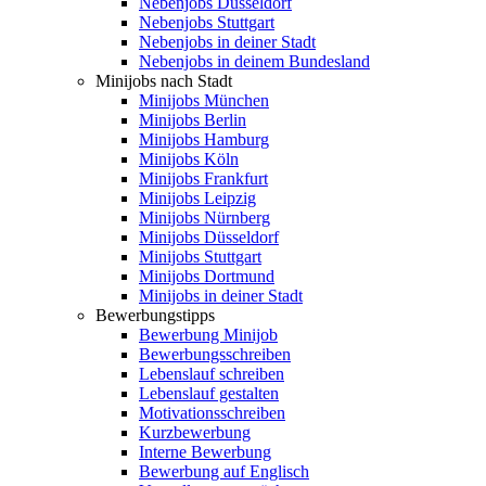
Nebenjobs Düsseldorf
Nebenjobs Stuttgart
Nebenjobs in deiner Stadt
Nebenjobs in deinem Bundesland
Minijobs nach Stadt
Minijobs München
Minijobs Berlin
Minijobs Hamburg
Minijobs Köln
Minijobs Frankfurt
Minijobs Leipzig
Minijobs Nürnberg
Minijobs Düsseldorf
Minijobs Stuttgart
Minijobs Dortmund
Minijobs in deiner Stadt
Bewerbungstipps
Bewerbung Minijob
Bewerbungsschreiben
Lebenslauf schreiben
Lebenslauf gestalten
Motivationsschreiben
Kurzbewerbung
Interne Bewerbung
Bewerbung auf Englisch