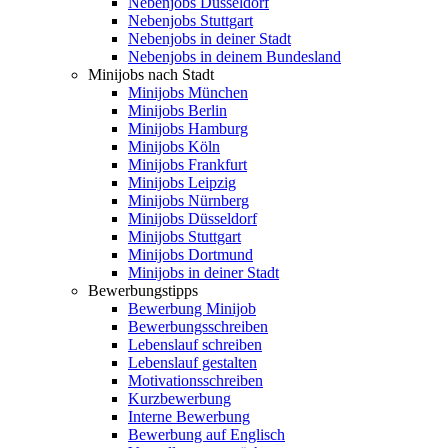
Nebenjobs Düsseldorf
Nebenjobs Stuttgart
Nebenjobs in deiner Stadt
Nebenjobs in deinem Bundesland
Minijobs nach Stadt
Minijobs München
Minijobs Berlin
Minijobs Hamburg
Minijobs Köln
Minijobs Frankfurt
Minijobs Leipzig
Minijobs Nürnberg
Minijobs Düsseldorf
Minijobs Stuttgart
Minijobs Dortmund
Minijobs in deiner Stadt
Bewerbungstipps
Bewerbung Minijob
Bewerbungsschreiben
Lebenslauf schreiben
Lebenslauf gestalten
Motivationsschreiben
Kurzbewerbung
Interne Bewerbung
Bewerbung auf Englisch