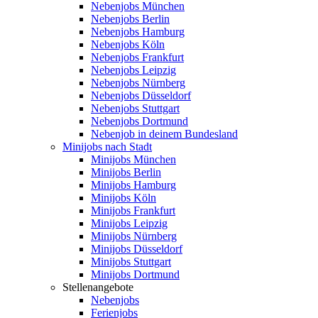
Nebenjobs München
Nebenjobs Berlin
Nebenjobs Hamburg
Nebenjobs Köln
Nebenjobs Frankfurt
Nebenjobs Leipzig
Nebenjobs Nürnberg
Nebenjobs Düsseldorf
Nebenjobs Stuttgart
Nebenjobs Dortmund
Nebenjob in deinem Bundesland
Minijobs nach Stadt
Minijobs München
Minijobs Berlin
Minijobs Hamburg
Minijobs Köln
Minijobs Frankfurt
Minijobs Leipzig
Minijobs Nürnberg
Minijobs Düsseldorf
Minijobs Stuttgart
Minijobs Dortmund
Stellenangebote
Nebenjobs
Ferienjobs