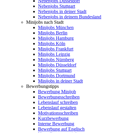
Nebenjobs Düsseldorf
Nebenjobs Stuttgart
Nebenjobs in deiner Stadt
Nebenjobs in deinem Bundesland
Minijobs nach Stadt
Minijobs München
Minijobs Berlin
Minijobs Hamburg
Minijobs Köln
Minijobs Frankfurt
Minijobs Leipzig
Minijobs Nürnberg
Minijobs Düsseldorf
Minijobs Stuttgart
Minijobs Dortmund
Minijobs in deiner Stadt
Bewerbungstipps
Bewerbung Minijob
Bewerbungsschreiben
Lebenslauf schreiben
Lebenslauf gestalten
Motivationsschreiben
Kurzbewerbung
Interne Bewerbung
Bewerbung auf Englisch