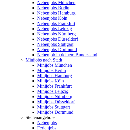
Nebenjobs München
Nebenjobs Berlin
Nebenjobs Hamburg
Nebenjobs Köln
Nebenjobs Frankfurt
Nebenjobs Leipzig
Nebenjobs Nürnberg
Nebenjobs Düsseldorf
Nebenjobs Stuttgart
Nebenjobs Dortmund
Nebenjob in deinem Bundesland
Minijobs nach Stadt
Minijobs München
Minijobs Berlin
Minijobs Hamburg
Minijobs Köln
Minijobs Frankfurt
Minijobs Leipzig
Minijobs Nürnberg
Minijobs Düsseldorf
Minijobs Stuttgart
Minijobs Dortmund
Stellenangebote
Nebenjobs
Ferienjobs