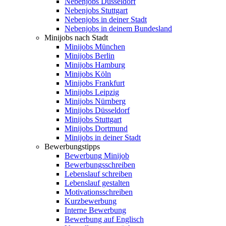
Nebenjobs Düsseldorf
Nebenjobs Stuttgart
Nebenjobs in deiner Stadt
Nebenjobs in deinem Bundesland
Minijobs nach Stadt
Minijobs München
Minijobs Berlin
Minijobs Hamburg
Minijobs Köln
Minijobs Frankfurt
Minijobs Leipzig
Minijobs Nürnberg
Minijobs Düsseldorf
Minijobs Stuttgart
Minijobs Dortmund
Minijobs in deiner Stadt
Bewerbungstipps
Bewerbung Minijob
Bewerbungsschreiben
Lebenslauf schreiben
Lebenslauf gestalten
Motivationsschreiben
Kurzbewerbung
Interne Bewerbung
Bewerbung auf Englisch