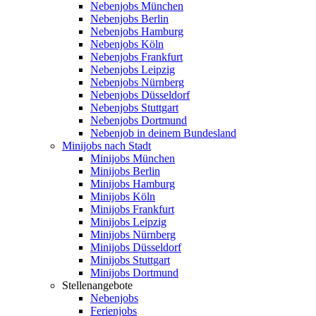
Nebenjobs München
Nebenjobs Berlin
Nebenjobs Hamburg
Nebenjobs Köln
Nebenjobs Frankfurt
Nebenjobs Leipzig
Nebenjobs Nürnberg
Nebenjobs Düsseldorf
Nebenjobs Stuttgart
Nebenjobs Dortmund
Nebenjob in deinem Bundesland
Minijobs nach Stadt
Minijobs München
Minijobs Berlin
Minijobs Hamburg
Minijobs Köln
Minijobs Frankfurt
Minijobs Leipzig
Minijobs Nürnberg
Minijobs Düsseldorf
Minijobs Stuttgart
Minijobs Dortmund
Stellenangebote
Nebenjobs
Ferienjobs