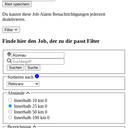
you
Alert speichern
are
a
Du kannst diese Job-Alarm Benachrichtigungen jederzeit
human,
deaktivieren.
ignore
this
Filter
field
Finde hier den Job, der zu dir passt
Filter
Suchen
Suche
Sortieren nach
Abstände
Innerhalb 10 km
0
Innerhalb 25 km
0
Innerhalb 50 km
0
Innerhalb 100 km
0
Bezeichnung