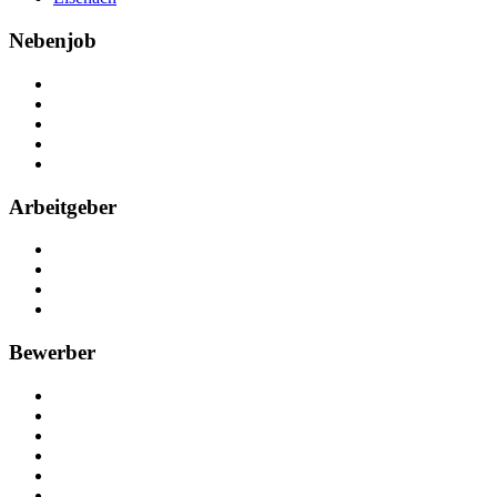
Nebenjob
Über Nebenjob
Arbeiten bei NebenJob
Kontakt
Partner
FAQ
Arbeitgeber
Kostenlos registrieren
Anzeige schalten
Recruiting-Prozess Tipps
FAQ für Unternehmen
Bewerber
Kostenlos registrieren
Alle Jobs in Deutschland
Nebenjob suchen
Minijob suchen
Ferienjob suchen
Bewerbungstipps