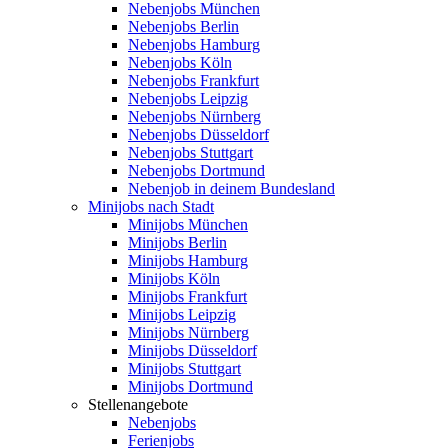
Nebenjobs München
Nebenjobs Berlin
Nebenjobs Hamburg
Nebenjobs Köln
Nebenjobs Frankfurt
Nebenjobs Leipzig
Nebenjobs Nürnberg
Nebenjobs Düsseldorf
Nebenjobs Stuttgart
Nebenjobs Dortmund
Nebenjob in deinem Bundesland
Minijobs nach Stadt
Minijobs München
Minijobs Berlin
Minijobs Hamburg
Minijobs Köln
Minijobs Frankfurt
Minijobs Leipzig
Minijobs Nürnberg
Minijobs Düsseldorf
Minijobs Stuttgart
Minijobs Dortmund
Stellenangebote
Nebenjobs
Ferienjobs