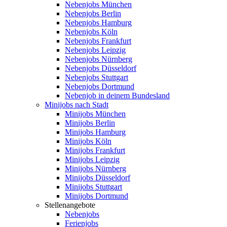
Nebenjobs München
Nebenjobs Berlin
Nebenjobs Hamburg
Nebenjobs Köln
Nebenjobs Frankfurt
Nebenjobs Leipzig
Nebenjobs Nürnberg
Nebenjobs Düsseldorf
Nebenjobs Stuttgart
Nebenjobs Dortmund
Nebenjob in deinem Bundesland
Minijobs nach Stadt
Minijobs München
Minijobs Berlin
Minijobs Hamburg
Minijobs Köln
Minijobs Frankfurt
Minijobs Leipzig
Minijobs Nürnberg
Minijobs Düsseldorf
Minijobs Stuttgart
Minijobs Dortmund
Stellenangebote
Nebenjobs
Ferienjobs