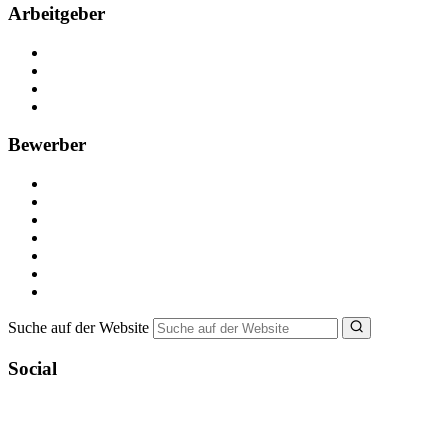
Arbeitgeber
Kostenlos registrieren
Anzeige schalten
Recruiting-Prozess Tipps
FAQ für Unternehmen
Bewerber
Kostenlos registrieren
Alle Jobs in Deutschland
Nebenjob suchen
Minijob suchen
Ferienjob suchen
Bewerbungstipps
NebenJob Ratgeber
Suche auf der Website
Social