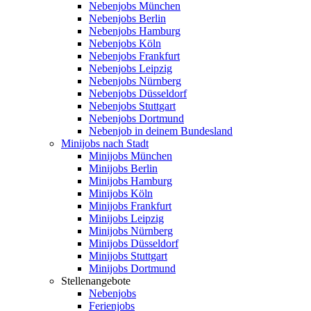
Nebenjobs München
Nebenjobs Berlin
Nebenjobs Hamburg
Nebenjobs Köln
Nebenjobs Frankfurt
Nebenjobs Leipzig
Nebenjobs Nürnberg
Nebenjobs Düsseldorf
Nebenjobs Stuttgart
Nebenjobs Dortmund
Nebenjob in deinem Bundesland
Minijobs nach Stadt
Minijobs München
Minijobs Berlin
Minijobs Hamburg
Minijobs Köln
Minijobs Frankfurt
Minijobs Leipzig
Minijobs Nürnberg
Minijobs Düsseldorf
Minijobs Stuttgart
Minijobs Dortmund
Stellenangebote
Nebenjobs
Ferienjobs