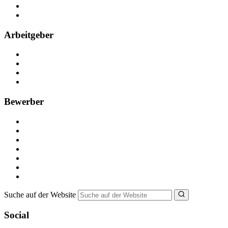
Partner
FAQ
Arbeitgeber
Kostenlos registrieren
Anzeige schalten
Recruiting-Prozess Tipps
FAQ für Unternehmen
Bewerber
Kostenlos registrieren
Alle Jobs in Deutschland
Nebenjob suchen
Minijob suchen
Ferienjob suchen
Bewerbungstipps
NebenJob Ratgeber
Suche auf der Website
Social