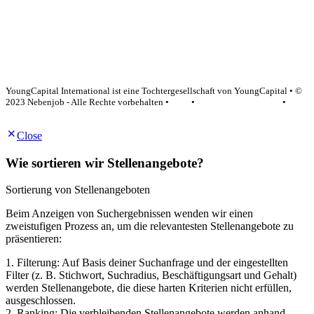
YoungCapital Google score 4.6 - 18 reviews
YoungCapital International ist eine Tochtergesellschaft von YoungCapital • ©
2023 Nebenjob - Alle Rechte vorbehalten •
AGB
•
Datenschutzerklärung
•
Impressum
Close
Wie sortieren wir Stellenangebote?
Sortierung von Stellenangeboten
Beim Anzeigen von Suchergebnissen wenden wir einen
zweistufigen Prozess an, um die relevantesten Stellenangebote zu
präsentieren:
1. Filterung: Auf Basis deiner Suchanfrage und der eingestellten
Filter (z. B. Stichwort, Suchradius, Beschäftigungsart und Gehalt)
werden Stellenangebote, die diese harten Kriterien nicht erfüllen,
ausgeschlossen.
2. Ranking: Die verbleibenden Stellenangebote werden anhand