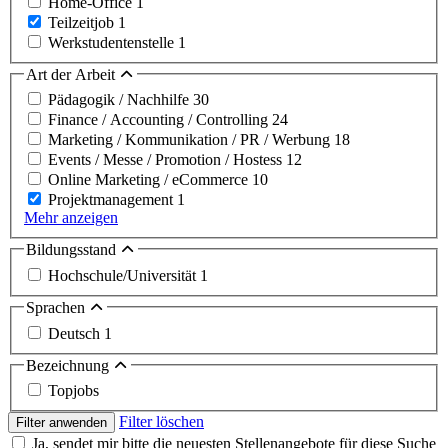
Home-Office
1
Teilzeitjob
1
Werkstudentenstelle
1
Art der Arbeit
Pädagogik / Nachhilfe
30
Finance / Accounting / Controlling
24
Marketing / Kommunikation / PR / Werbung
18
Events / Messe / Promotion / Hostess
12
Online Marketing / eCommerce
10
Projektmanagement
1
Mehr anzeigen
Bildungsstand
Hochschule/Universität
1
Sprachen
Deutsch
1
Bezeichnung
Topjobs
Filter löschen
Filter anwenden
Ja, sendet mir bitte die neuesten Stellenangebote für diese Suche