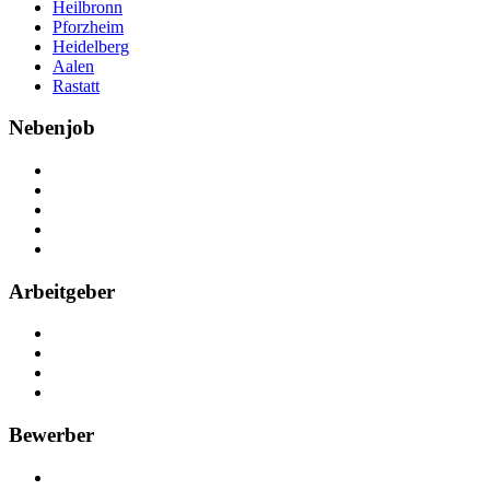
Heilbronn
Pforzheim
Heidelberg
Aalen
Rastatt
Nebenjob
Über Nebenjob
Arbeiten bei NebenJob
Kontakt
Partner
FAQ
Arbeitgeber
Kostenlos registrieren
Anzeige schalten
Recruiting-Prozess Tipps
FAQ für Unternehmen
Bewerber
Kostenlos registrieren