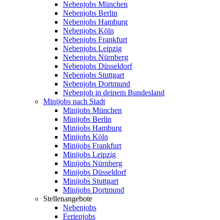
Nebenjobs München
Nebenjobs Berlin
Nebenjobs Hamburg
Nebenjobs Köln
Nebenjobs Frankfurt
Nebenjobs Leipzig
Nebenjobs Nürnberg
Nebenjobs Düsseldorf
Nebenjobs Stuttgart
Nebenjobs Dortmund
Nebenjob in deinem Bundesland
Minijobs nach Stadt
Minijobs München
Minijobs Berlin
Minijobs Hamburg
Minijobs Köln
Minijobs Frankfurt
Minijobs Leipzig
Minijobs Nürnberg
Minijobs Düsseldorf
Minijobs Stuttgart
Minijobs Dortmund
Stellenangebote
Nebenjobs
Ferienjobs