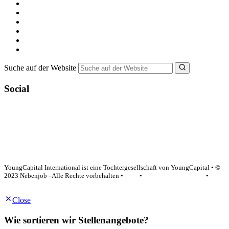
Alle Jobs in Deutschland
Nebenjob suchen
Minijob suchen
Ferienjob suchen
Bewerbungstipps
NebenJob Ratgeber
Suche auf der Website
Social
YoungCapital Google score 4.6 - 18 reviews
YoungCapital International ist eine Tochtergesellschaft von YoungCapital • ©
2023 Nebenjob - Alle Rechte vorbehalten •
AGB
•
Datenschutzerklärung
•
Impressum
Close
Wie sortieren wir Stellenangebote?