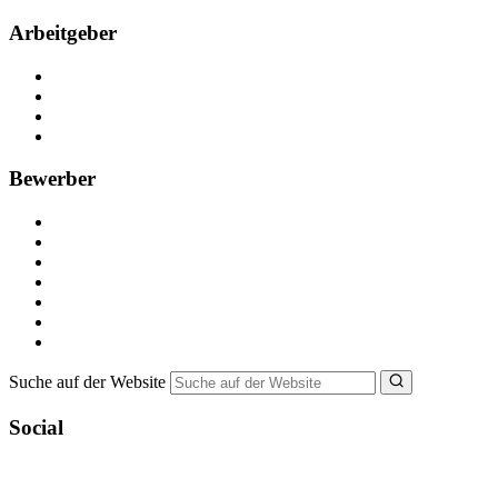
Arbeitgeber
Kostenlos registrieren
Anzeige schalten
Recruiting-Prozess Tipps
FAQ für Unternehmen
Bewerber
Kostenlos registrieren
Alle Jobs in Deutschland
Nebenjob suchen
Minijob suchen
Ferienjob suchen
Bewerbungstipps
NebenJob Ratgeber
Suche auf der Website
Social