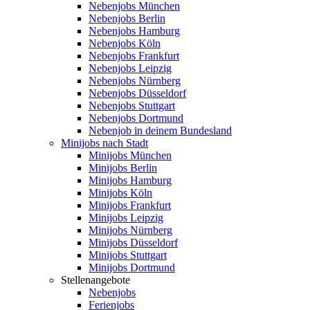
Nebenjobs München
Nebenjobs Berlin
Nebenjobs Hamburg
Nebenjobs Köln
Nebenjobs Frankfurt
Nebenjobs Leipzig
Nebenjobs Nürnberg
Nebenjobs Düsseldorf
Nebenjobs Stuttgart
Nebenjobs Dortmund
Nebenjob in deinem Bundesland
Minijobs nach Stadt
Minijobs München
Minijobs Berlin
Minijobs Hamburg
Minijobs Köln
Minijobs Frankfurt
Minijobs Leipzig
Minijobs Nürnberg
Minijobs Düsseldorf
Minijobs Stuttgart
Minijobs Dortmund
Stellenangebote
Nebenjobs
Ferienjobs