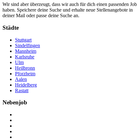
Wir sind aber überzeugt, dass wir auch für dich einen passenden Job
haben. Speichere deine Suche und erhalte neue Stellenangebote in
deiner Mail oder passe deine Suche an.
Städte
Stuttgart
Sindelfingen
Mannheim
Karlsruhe
Ulm
Heilbronn
Pforzheim
Aalen
Heidelberg
Rastatt
Nebenjob
Über Nebenjob
Arbeiten bei NebenJob
Kontakt
Partner
FAQ