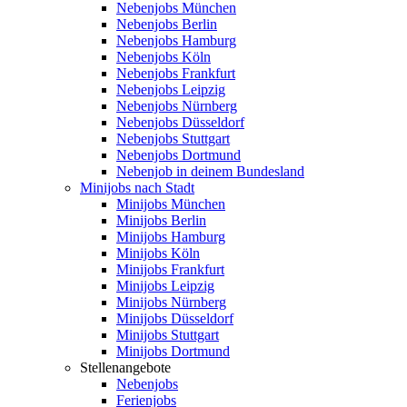
Nebenjobs München
Nebenjobs Berlin
Nebenjobs Hamburg
Nebenjobs Köln
Nebenjobs Frankfurt
Nebenjobs Leipzig
Nebenjobs Nürnberg
Nebenjobs Düsseldorf
Nebenjobs Stuttgart
Nebenjobs Dortmund
Nebenjob in deinem Bundesland
Minijobs nach Stadt
Minijobs München
Minijobs Berlin
Minijobs Hamburg
Minijobs Köln
Minijobs Frankfurt
Minijobs Leipzig
Minijobs Nürnberg
Minijobs Düsseldorf
Minijobs Stuttgart
Minijobs Dortmund
Stellenangebote
Nebenjobs
Ferienjobs