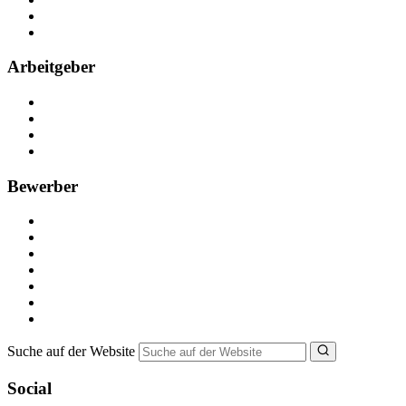
Partner
FAQ
Arbeitgeber
Kostenlos registrieren
Anzeige schalten
Recruiting-Prozess Tipps
FAQ für Unternehmen
Bewerber
Kostenlos registrieren
Alle Jobs in Deutschland
Nebenjob suchen
Minijob suchen
Ferienjob suchen
Bewerbungstipps
NebenJob Ratgeber
Suche auf der Website
Social