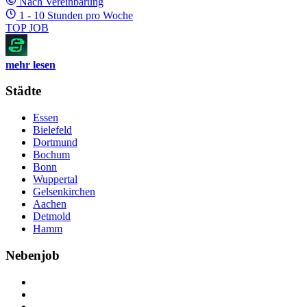
Nach Vereinbarung
1 - 10 Stunden pro Woche
TOP JOB
mehr lesen
Städte
Essen
Bielefeld
Dortmund
Bochum
Bonn
Wuppertal
Gelsenkirchen
Aachen
Detmold
Hamm
Nebenjob
Über Nebenjob
Arbeiten bei NebenJob
Kontakt