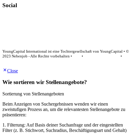
Social
YoungCapital Google score 4.6 - 18 reviews
YoungCapital International ist eine Tochtergesellschaft von YoungCapital • ©
2023 Nebenjob - Alle Rechte vorbehalten •
AGB
•
Datenschutzerklärung
•
Impressum
Close
Wie sortieren wir Stellenangebote?
Sortierung von Stellenangeboten
Beim Anzeigen von Suchergebnissen wenden wir einen
zweistufigen Prozess an, um die relevantesten Stellenangebote zu
präsentieren:
1. Filterung: Auf Basis deiner Suchanfrage und der eingestellten
Filter (z. B. Stichwort, Suchradius, Beschäftigungsart und Gehalt)