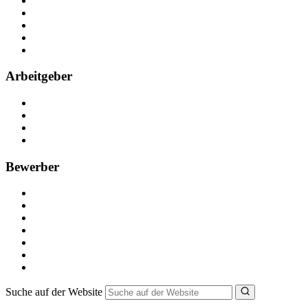
Über Nebenjob
Arbeiten bei NebenJob
Kontakt
Partner
FAQ
Arbeitgeber
Kostenlos registrieren
Anzeige schalten
Recruiting-Prozess Tipps
FAQ für Unternehmen
Bewerber
Kostenlos registrieren
Alle Jobs in Deutschland
Nebenjob suchen
Minijob suchen
Ferienjob suchen
Bewerbungstipps
NebenJob Ratgeber
Suche auf der Website