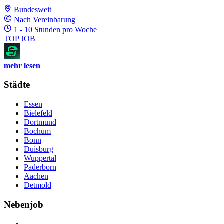
Bundesweit
Nach Vereinbarung
1 - 10 Stunden pro Woche
TOP JOB
mehr lesen
Städte
Essen
Bielefeld
Dortmund
Bochum
Bonn
Duisburg
Wuppertal
Paderborn
Aachen
Detmold
Nebenjob