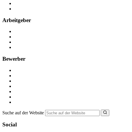
Partner
FAQ
Arbeitgeber
Kostenlos registrieren
Anzeige schalten
Recruiting-Prozess Tipps
FAQ für Unternehmen
Bewerber
Kostenlos registrieren
Alle Jobs in Deutschland
Nebenjob suchen
Minijob suchen
Ferienjob suchen
Bewerbungstipps
NebenJob Ratgeber
Suche auf der Website
Social