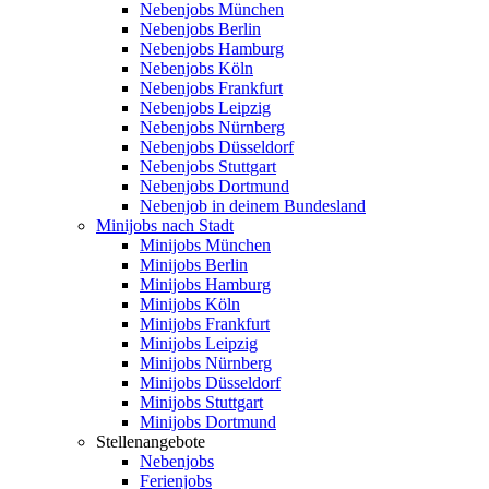
Nebenjobs München
Nebenjobs Berlin
Nebenjobs Hamburg
Nebenjobs Köln
Nebenjobs Frankfurt
Nebenjobs Leipzig
Nebenjobs Nürnberg
Nebenjobs Düsseldorf
Nebenjobs Stuttgart
Nebenjobs Dortmund
Nebenjob in deinem Bundesland
Minijobs nach Stadt
Minijobs München
Minijobs Berlin
Minijobs Hamburg
Minijobs Köln
Minijobs Frankfurt
Minijobs Leipzig
Minijobs Nürnberg
Minijobs Düsseldorf
Minijobs Stuttgart
Minijobs Dortmund
Stellenangebote
Nebenjobs
Ferienjobs