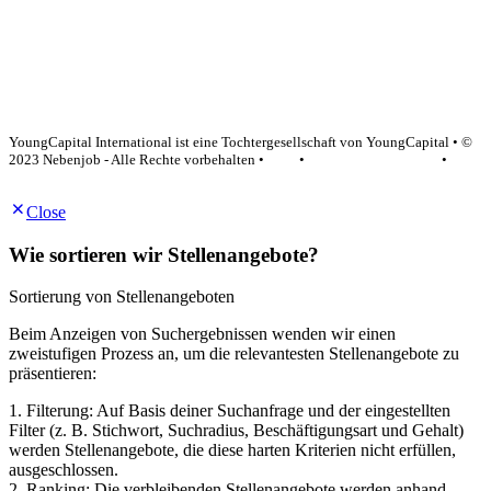
YoungCapital Google score 4.6 - 18 reviews
YoungCapital International ist eine Tochtergesellschaft von YoungCapital • ©
2023 Nebenjob - Alle Rechte vorbehalten •
AGB
•
Datenschutzerklärung
•
Impressum
Close
Wie sortieren wir Stellenangebote?
Sortierung von Stellenangeboten
Beim Anzeigen von Suchergebnissen wenden wir einen
zweistufigen Prozess an, um die relevantesten Stellenangebote zu
präsentieren:
1. Filterung: Auf Basis deiner Suchanfrage und der eingestellten
Filter (z. B. Stichwort, Suchradius, Beschäftigungsart und Gehalt)
werden Stellenangebote, die diese harten Kriterien nicht erfüllen,
ausgeschlossen.
2. Ranking: Die verbleibenden Stellenangebote werden anhand