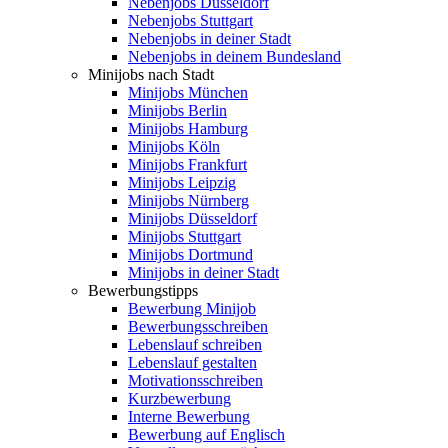
Nebenjobs Düsseldorf
Nebenjobs Stuttgart
Nebenjobs in deiner Stadt
Nebenjobs in deinem Bundesland
Minijobs nach Stadt
Minijobs München
Minijobs Berlin
Minijobs Hamburg
Minijobs Köln
Minijobs Frankfurt
Minijobs Leipzig
Minijobs Nürnberg
Minijobs Düsseldorf
Minijobs Stuttgart
Minijobs Dortmund
Minijobs in deiner Stadt
Bewerbungstipps
Bewerbung Minijob
Bewerbungsschreiben
Lebenslauf schreiben
Lebenslauf gestalten
Motivationsschreiben
Kurzbewerbung
Interne Bewerbung
Bewerbung auf Englisch