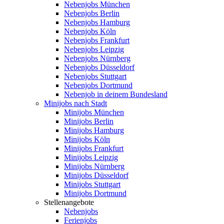
Nebenjobs München
Nebenjobs Berlin
Nebenjobs Hamburg
Nebenjobs Köln
Nebenjobs Frankfurt
Nebenjobs Leipzig
Nebenjobs Nürnberg
Nebenjobs Düsseldorf
Nebenjobs Stuttgart
Nebenjobs Dortmund
Nebenjob in deinem Bundesland
Minijobs nach Stadt
Minijobs München
Minijobs Berlin
Minijobs Hamburg
Minijobs Köln
Minijobs Frankfurt
Minijobs Leipzig
Minijobs Nürnberg
Minijobs Düsseldorf
Minijobs Stuttgart
Minijobs Dortmund
Stellenangebote
Nebenjobs
Ferienjobs