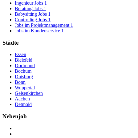
Ingenieur Jobs
1
Beratung Jobs
1
Babysitting Jobs
1
Controlling Jobs
1
Jobs im Projektmanagement
1
Jobs im Kundenservice
1
Städte
Essen
Bielefeld
Dortmund
Bochum
Duisburg
Bonn
Wuppertal
Gelsenkirchen
Aachen
Detmold
Nebenjob
Über Nebenjob
Arbeiten bei NebenJob