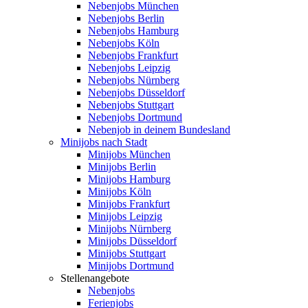
Nebenjobs München
Nebenjobs Berlin
Nebenjobs Hamburg
Nebenjobs Köln
Nebenjobs Frankfurt
Nebenjobs Leipzig
Nebenjobs Nürnberg
Nebenjobs Düsseldorf
Nebenjobs Stuttgart
Nebenjobs Dortmund
Nebenjob in deinem Bundesland
Minijobs nach Stadt
Minijobs München
Minijobs Berlin
Minijobs Hamburg
Minijobs Köln
Minijobs Frankfurt
Minijobs Leipzig
Minijobs Nürnberg
Minijobs Düsseldorf
Minijobs Stuttgart
Minijobs Dortmund
Stellenangebote
Nebenjobs
Ferienjobs