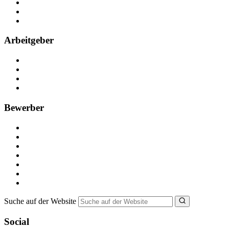
Kontakt
Partner
FAQ
Arbeitgeber
Kostenlos registrieren
Anzeige schalten
Recruiting-Prozess Tipps
FAQ für Unternehmen
Bewerber
Kostenlos registrieren
Alle Jobs in Deutschland
Nebenjob suchen
Minijob suchen
Ferienjob suchen
Bewerbungstipps
NebenJob Ratgeber
Suche auf der Website
Social