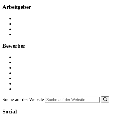
Arbeitgeber
Kostenlos registrieren
Anzeige schalten
Recruiting-Prozess Tipps
FAQ für Unternehmen
Bewerber
Kostenlos registrieren
Alle Jobs in Deutschland
Nebenjob suchen
Minijob suchen
Ferienjob suchen
Bewerbungstipps
NebenJob Ratgeber
Suche auf der Website
Social