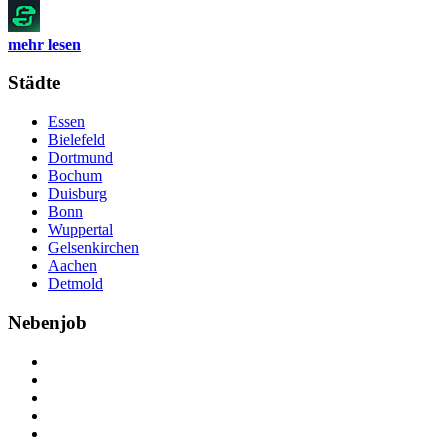
mehr lesen
Städte
Essen
Bielefeld
Dortmund
Bochum
Duisburg
Bonn
Wuppertal
Gelsenkirchen
Aachen
Detmold
Nebenjob
Über Nebenjob
Arbeiten bei NebenJob
Kontakt
Partner
FAQ