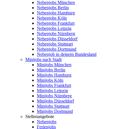
Nebenjobs München
Nebenjobs Berlin
Nebenjobs Hamburg
Nebenjobs Köln
Nebenjobs Frankfurt
Nebenjobs Leipzig
Nebenjobs Nürnberg
Nebenjobs Düsseldorf
Nebenjobs Stuttgart
Nebenjobs Dortmund
Nebenjob in deinem Bundesland
Minijobs nach Stadt
Minijobs München
Minijobs Berlin
Minijobs Hamburg
Minijobs Köln
Minijobs Frankfurt
Minijobs Leipzig
Minijobs Nürnberg
Minijobs Düsseldorf
Minijobs Stuttgart
Minijobs Dortmund
Stellenangebote
Nebenjobs
Ferienjobs