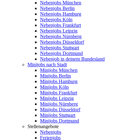
Nebenjobs München
Nebenjobs Berlin
Nebenjobs Hamburg
Nebenjobs Köln
Nebenjobs Frankfurt
Nebenjobs Leipzig
Nebenjobs Nürnberg
Nebenjobs Düsseldorf
Nebenjobs Stuttgart
Nebenjobs Dortmund
Nebenjob in deinem Bundesland
Minijobs nach Stadt
Minijobs München
Minijobs Berlin
Minijobs Hamburg
Minijobs Köln
Minijobs Frankfurt
Minijobs Leipzig
Minijobs Nürnberg
Minijobs Düsseldorf
Minijobs Stuttgart
Minijobs Dortmund
Stellenangebote
Nebenjobs
Ferienjobs