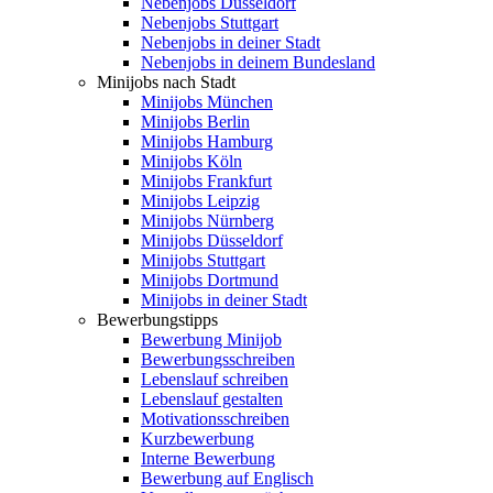
Nebenjobs Düsseldorf
Nebenjobs Stuttgart
Nebenjobs in deiner Stadt
Nebenjobs in deinem Bundesland
Minijobs nach Stadt
Minijobs München
Minijobs Berlin
Minijobs Hamburg
Minijobs Köln
Minijobs Frankfurt
Minijobs Leipzig
Minijobs Nürnberg
Minijobs Düsseldorf
Minijobs Stuttgart
Minijobs Dortmund
Minijobs in deiner Stadt
Bewerbungstipps
Bewerbung Minijob
Bewerbungsschreiben
Lebenslauf schreiben
Lebenslauf gestalten
Motivationsschreiben
Kurzbewerbung
Interne Bewerbung
Bewerbung auf Englisch