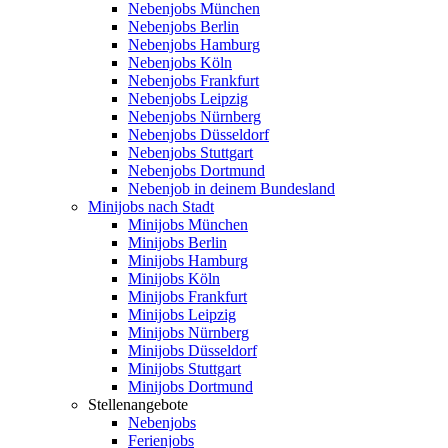
Nebenjobs München
Nebenjobs Berlin
Nebenjobs Hamburg
Nebenjobs Köln
Nebenjobs Frankfurt
Nebenjobs Leipzig
Nebenjobs Nürnberg
Nebenjobs Düsseldorf
Nebenjobs Stuttgart
Nebenjobs Dortmund
Nebenjob in deinem Bundesland
Minijobs nach Stadt
Minijobs München
Minijobs Berlin
Minijobs Hamburg
Minijobs Köln
Minijobs Frankfurt
Minijobs Leipzig
Minijobs Nürnberg
Minijobs Düsseldorf
Minijobs Stuttgart
Minijobs Dortmund
Stellenangebote
Nebenjobs
Ferienjobs