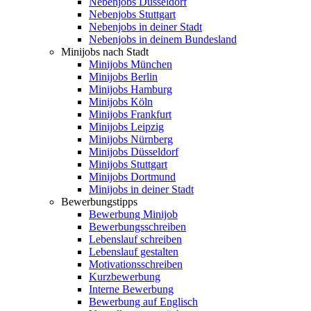
Nebenjobs Düsseldorf
Nebenjobs Stuttgart
Nebenjobs in deiner Stadt
Nebenjobs in deinem Bundesland
Minijobs nach Stadt
Minijobs München
Minijobs Berlin
Minijobs Hamburg
Minijobs Köln
Minijobs Frankfurt
Minijobs Leipzig
Minijobs Nürnberg
Minijobs Düsseldorf
Minijobs Stuttgart
Minijobs Dortmund
Minijobs in deiner Stadt
Bewerbungstipps
Bewerbung Minijob
Bewerbungsschreiben
Lebenslauf schreiben
Lebenslauf gestalten
Motivationsschreiben
Kurzbewerbung
Interne Bewerbung
Bewerbung auf Englisch