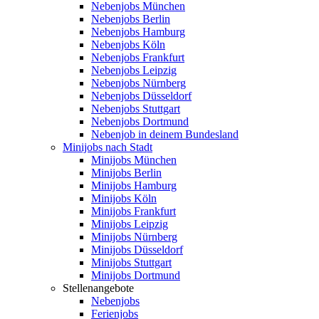
Nebenjobs München
Nebenjobs Berlin
Nebenjobs Hamburg
Nebenjobs Köln
Nebenjobs Frankfurt
Nebenjobs Leipzig
Nebenjobs Nürnberg
Nebenjobs Düsseldorf
Nebenjobs Stuttgart
Nebenjobs Dortmund
Nebenjob in deinem Bundesland
Minijobs nach Stadt
Minijobs München
Minijobs Berlin
Minijobs Hamburg
Minijobs Köln
Minijobs Frankfurt
Minijobs Leipzig
Minijobs Nürnberg
Minijobs Düsseldorf
Minijobs Stuttgart
Minijobs Dortmund
Stellenangebote
Nebenjobs
Ferienjobs