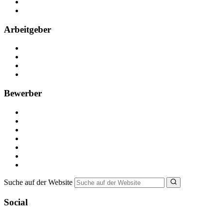
Partner
FAQ
Arbeitgeber
Kostenlos registrieren
Anzeige schalten
Recruiting-Prozess Tipps
FAQ für Unternehmen
Bewerber
Kostenlos registrieren
Alle Jobs in Deutschland
Nebenjob suchen
Minijob suchen
Ferienjob suchen
Bewerbungstipps
NebenJob Ratgeber
Suche auf der Website
Social