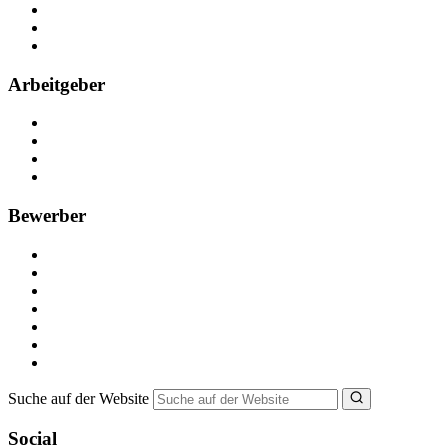
Kontakt
Partner
FAQ
Arbeitgeber
Kostenlos registrieren
Anzeige schalten
Recruiting-Prozess Tipps
FAQ für Unternehmen
Bewerber
Kostenlos registrieren
Alle Jobs in Deutschland
Nebenjob suchen
Minijob suchen
Ferienjob suchen
Bewerbungstipps
NebenJob Ratgeber
Suche auf der Website
Social