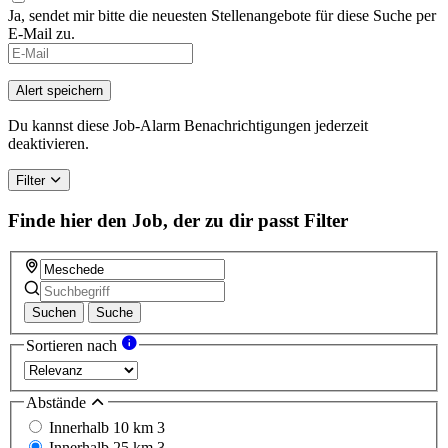
Ja, sendet mir bitte die neuesten Stellenangebote für diese Suche per
E-Mail zu.
If
you
are
Alert speichern
a
human,
Du kannst diese Job-Alarm Benachrichtigungen jederzeit
ignore
deaktivieren.
this
field
Filter
Finde hier den Job, der zu dir passt
Filter
Suchen
Suche
Sortieren nach
Abstände
Innerhalb 10 km
3
Innerhalb 25 km
3