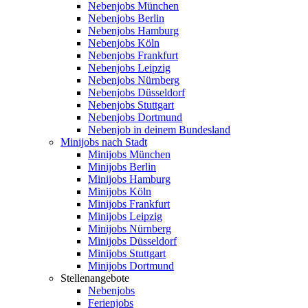
Nebenjobs München
Nebenjobs Berlin
Nebenjobs Hamburg
Nebenjobs Köln
Nebenjobs Frankfurt
Nebenjobs Leipzig
Nebenjobs Nürnberg
Nebenjobs Düsseldorf
Nebenjobs Stuttgart
Nebenjobs Dortmund
Nebenjob in deinem Bundesland
Minijobs nach Stadt
Minijobs München
Minijobs Berlin
Minijobs Hamburg
Minijobs Köln
Minijobs Frankfurt
Minijobs Leipzig
Minijobs Nürnberg
Minijobs Düsseldorf
Minijobs Stuttgart
Minijobs Dortmund
Stellenangebote
Nebenjobs
Ferienjobs