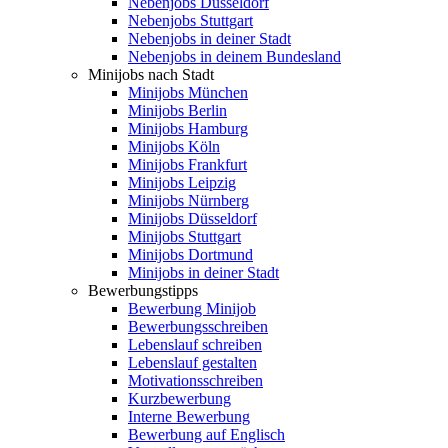
Nebenjobs Düsseldorf
Nebenjobs Stuttgart
Nebenjobs in deiner Stadt
Nebenjobs in deinem Bundesland
Minijobs nach Stadt
Minijobs München
Minijobs Berlin
Minijobs Hamburg
Minijobs Köln
Minijobs Frankfurt
Minijobs Leipzig
Minijobs Nürnberg
Minijobs Düsseldorf
Minijobs Stuttgart
Minijobs Dortmund
Minijobs in deiner Stadt
Bewerbungstipps
Bewerbung Minijob
Bewerbungsschreiben
Lebenslauf schreiben
Lebenslauf gestalten
Motivationsschreiben
Kurzbewerbung
Interne Bewerbung
Bewerbung auf Englisch