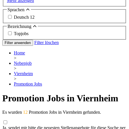
Mehr anzeigen
Sprachen
Deutsch
12
Bezeichnung
Topjobs
Filter löschen
Filter anwenden
Home
>
Nebenjob
>
Viernheim
>
Promotion Jobs
Promotion Jobs in Viernheim
Es wurden
12
Promotion Jobs in Viernheim gefunden.
Ja, sendet mir bitte die neuesten Stellenangebote für diese Suche per