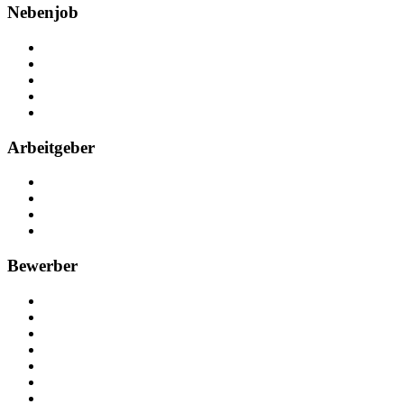
Nebenjob
Über Nebenjob
Arbeiten bei NebenJob
Kontakt
Partner
FAQ
Arbeitgeber
Kostenlos registrieren
Anzeige schalten
Recruiting-Prozess Tipps
FAQ für Unternehmen
Bewerber
Kostenlos registrieren
Alle Jobs in Deutschland
Nebenjob suchen
Minijob suchen
Ferienjob suchen
Bewerbungstipps
NebenJob Ratgeber