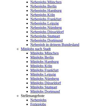
Nebenjobs München
Nebenjobs Berlin
Nebenjobs Hamburg
Nebenjobs Köln
Nebenjobs Frankfurt
Nebenjobs Leipzig
Nebenjobs Nürnberg
Nebenjobs Düsseldorf
Nebenjobs Stuttgart
Nebenjobs Dortmund
Nebenjob in deinem Bundesland
Minijobs nach Stadt
Minijobs München
Minijobs Berlin
Minijobs Hamburg
Minijobs Köln
Minijobs Frankfurt
Minijobs Leipzig
Minijobs Nürnberg
Minijobs Düsseldorf
Minijobs Stuttgart
Minijobs Dortmund
Stellenangebote
Nebenjobs
Ferienjobs