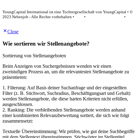
YoungCapital Google score 4.6 - 18 reviews
YoungCapital International ist eine Tochtergesellschaft von YoungCapital • ©
2023 Nebenjob - Alle Rechte vorbehalten •
AGB
•
Datenschutzerklärung
•
Impressum
Close
Wie sortieren wir Stellenangebote?
Sortierung von Stellenangeboten
Beim Anzeigen von Suchergebnissen wenden wir einen
zweistufigen Prozess an, um die relevantesten Stellenangebote zu
präsentieren:
1. Filterung: Auf Basis deiner Suchanfrage und der eingestellten
Filter (z. B. Stichwort, Suchradius, Beschäftigungsart und Gehalt)
werden Stellenangebote, die diese harten Kriterien nicht erfüllen,
ausgeschlossen.
2. Ranking: Die verbleibenden Stellenangebote werden anhand
einer kombinierten Relevanzbewertung sortiert, die sich wie folgt
zusammensetzt:
Textuelle Übereinstimmung: Wir prüfen, wie gut deine Suchbegriffe
mit dem Stellentext übereinstimmen. Stichwörter im Stellentitel