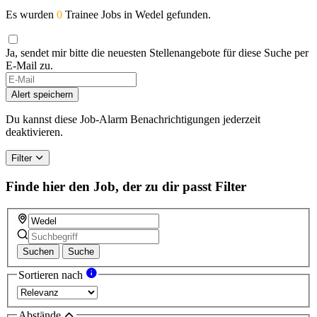
Es wurden
0
Trainee Jobs in Wedel gefunden.
Ja, sendet mir bitte die neuesten Stellenangebote für diese Suche per
E-Mail zu.
If
you
Alert speichern
are
a
Du kannst diese Job-Alarm Benachrichtigungen jederzeit
human,
deaktivieren.
ignore
this
Filter
field
Finde hier den Job, der zu dir passt
Filter
Suchen
Suche
Sortieren nach
Abstände