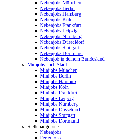
Nebenjobs München
Nebenjobs Berlin
Nebenjobs Hamburg
Nebenjobs Köln
Nebenjobs Frankfurt
Nebenjobs Leipzig
Nebenjobs Nürnberg
Nebenjobs Düsseldorf
Nebenjobs Stuttgart
Nebenjobs Dortmund
Nebenjob in deinem Bundesland
Minijobs nach Stadt
Minijobs München
Minijobs Berlin
Minijobs Hamburg
Minijobs Köln
Minijobs Frankfurt
Minijobs Leipzig
Minijobs Nürnberg
Minijobs Düsseldorf
Minijobs Stuttgart
Minijobs Dortmund
Stellenangebote
Nebenjobs
Ferienjobs