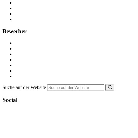
Kostenlos registrieren
Anzeige schalten
Recruiting-Prozess Tipps
FAQ für Unternehmen
Bewerber
Kostenlos registrieren
Alle Jobs in Deutschland
Nebenjob suchen
Minijob suchen
Ferienjob suchen
Bewerbungstipps
NebenJob Ratgeber
Suche auf der Website
Social