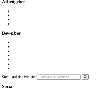
Arbeitgeber
Kostenlos registrieren
Anzeige schalten
Recruiting-Prozess Tipps
FAQ für Unternehmen
Bewerber
Kostenlos registrieren
Alle Jobs in Deutschland
Nebenjob suchen
Minijob suchen
Ferienjob suchen
Bewerbungstipps
NebenJob Ratgeber
Suche auf der Website
Social