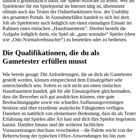
natürlich grundsätzlich darin, die Spiele-Software zu testen. Wer als
Spieletester für ein Spieleportal im Internet tätig ist, übernimmt
oftmals auch das Testen der Onlinefunktionen bzw. der Usability
des gesamten Portals. In Ausnahmefällen handelt es sich bei dem
Job als Spieletester auch lediglich um einen einmaligen Einsatz im
Rahmen eines einfachen „Hausfrauentests“. Hierbei besteht die
Aufgabe lediglich darin, ein Spiel als „ganz normaler“ Spieler (eben
wie „Otto Normalverbraucher“) zu beurteilen oder zu bedienen.
Die Qualifikationen, die du als
Gametester erfüllen musst
Wie bereits gesagt: Die Anforderungen, die an dich als Gametester
gestellt werden, können entsprechend dem Einsatzgebiet sehr
unterschiedlich sein. Sofern es sich nicht um einen einfachen
Hausfrauentest handelt, gilt für alle Einsatzgebiete gleichermaßen,
dass die Bewerber sich gut ausdrücken können, eine gute
Beobachtungsgabe sowie ein schnelles Auffassungsvermögen
besitzen und über exzellente analytische Fähigkeiten verfügen.
Daneben ist natürlich von elementarer Bedeutung, dass du als Tester
Erfahrung mit Spielen aller Art hast und dich fürs Spielen begeistern
kannst. Darüber hinaus sind die weiteren fachlichen
Voraussetzungen durchaus verschieden – die Palette reicht von der
Beherrschung der typischen Office-Anwendungen bis hin zum