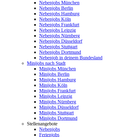
Nebenjobs München
Nebenjobs Berlin
Nebenjobs Hamburg
Nebenjobs Köln
Nebenjobs Frankfurt
Nebenjobs Leipzig
Nebenjobs Nürnberg
Nebenjobs Düsseldorf
Nebenjobs Stuttgart
Nebenjobs Dortmund
Nebenjob in deinem Bundesland
Minijobs nach Stadt
Minijobs München
Minijobs Berlin
Minijobs Hamburg
Minijobs Köln
Minijobs Frankfurt
Minijobs Leipzig
Minijobs Nürnberg
Minijobs Düsseldorf
Minijobs Stuttgart
Minijobs Dortmund
Stellenangebote
Nebenjobs
Ferienjobs