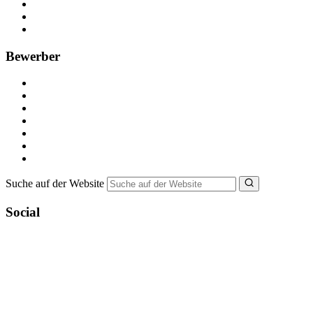
Anzeige schalten
Recruiting-Prozess Tipps
FAQ für Unternehmen
Bewerber
Kostenlos registrieren
Alle Jobs in Deutschland
Nebenjob suchen
Minijob suchen
Ferienjob suchen
Bewerbungstipps
NebenJob Ratgeber
Suche auf der Website
Social
YoungCapital Google score 4.6 - 18 reviews