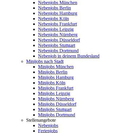
Nebenjobs München
Nebenjobs Berlin
Nebenjobs Hamburg
Nebenjobs Köln
Nebenjobs Frankfurt
Nebenjobs Leipzig
Nebenjobs Nürnberg
Nebenjobs Düsseldorf
Nebenjobs Stuttgart
Nebenjobs Dortmund
Nebenjob in deinem Bundesland
Minijobs nach Stadt
Minijobs München
Minijobs Berlin
Minijobs Hamburg
Minijobs Köln
Minijobs Frankfurt
Minijobs Leipzig
Minijobs Nürnberg
Minijobs Düsseldorf
Minijobs Stuttgart
Minijobs Dortmund
Stellenangebote
Nebenjobs
Ferienjobs