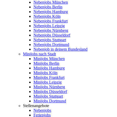
Nebenjobs München
Nebenjobs Berlin
Nebenjobs Hamburg
Nebenjobs Köln
Nebenjobs Frankfurt
Nebenjobs Leipzig
Nebenjobs Nürnberg
Nebenjobs Düsseldorf
Nebenjobs Stuttgart
Nebenjobs Dortmund
Nebenjob in deinem Bundesland
Minijobs nach Stadt
Minijobs München
Minijobs Berlin
Minijobs Hamburg
Minijobs Köln
Minijobs Frankfurt
Minijobs Leipzig
Minijobs Nürnberg
Minijobs Düsseldorf
Minijobs Stuttgart
Minijobs Dortmund
Stellenangebote
Nebenjobs
Ferienjobs