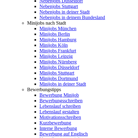
Nebenjobs Düsseldorf
Nebenjobs Stuttgart
Nebenjobs in deiner Stadt
Nebenjobs in deinem Bundesland
Minijobs nach Stadt
Minijobs München
Minijobs Berlin
Minijobs Hamburg
Minijobs Köln
Minijobs Frankfurt
Minijobs Leipzig
Minijobs Nürnberg
Minijobs Düsseldorf
Minijobs Stuttgart
Minijobs Dortmund
Minijobs in deiner Stadt
Bewerbungstipps
Bewerbung Minijob
Bewerbungsschreiben
Lebenslauf schreiben
Lebenslauf gestalten
Motivationsschreiben
Kurzbewerbung
Interne Bewerbung
Bewerbung auf Englisch