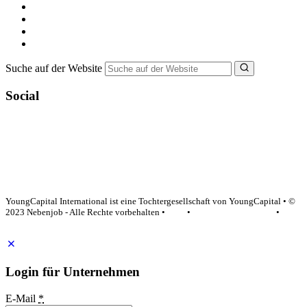
Minijob suchen
Ferienjob suchen
Bewerbungstipps
NebenJob Ratgeber
Suche auf der Website
Social
YoungCapital Google score 4.6 - 18 reviews
YoungCapital International ist eine Tochtergesellschaft von YoungCapital • ©
2023 Nebenjob - Alle Rechte vorbehalten •
AGB
•
Datenschutzerklärung
•
Impressum
Login für Unternehmen
E-Mail
*