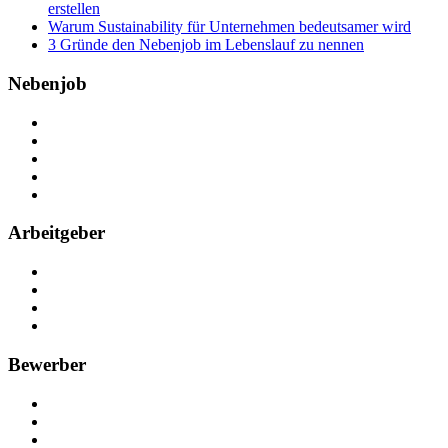
erstellen
Warum Sustainability für Unternehmen bedeutsamer wird
3 Gründe den Nebenjob im Lebenslauf zu nennen
Nebenjob
Über Nebenjob
Arbeiten bei NebenJob
Kontakt
Partner
FAQ
Arbeitgeber
Kostenlos registrieren
Anzeige schalten
Recruiting-Prozess Tipps
FAQ für Unternehmen
Bewerber
Kostenlos registrieren
Alle Jobs in Deutschland
Nebenjob suchen