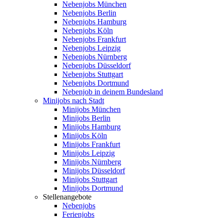
Nebenjobs München
Nebenjobs Berlin
Nebenjobs Hamburg
Nebenjobs Köln
Nebenjobs Frankfurt
Nebenjobs Leipzig
Nebenjobs Nürnberg
Nebenjobs Düsseldorf
Nebenjobs Stuttgart
Nebenjobs Dortmund
Nebenjob in deinem Bundesland
Minijobs nach Stadt
Minijobs München
Minijobs Berlin
Minijobs Hamburg
Minijobs Köln
Minijobs Frankfurt
Minijobs Leipzig
Minijobs Nürnberg
Minijobs Düsseldorf
Minijobs Stuttgart
Minijobs Dortmund
Stellenangebote
Nebenjobs
Ferienjobs