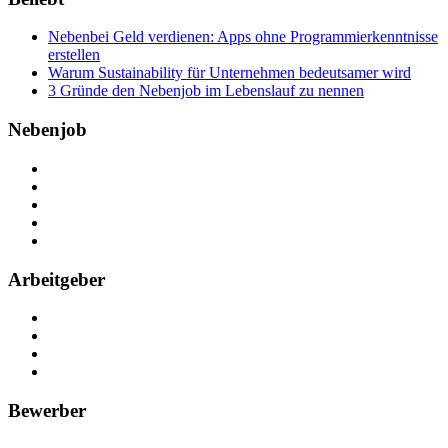
Nebenbei Geld verdienen: Apps ohne Programmierkenntnisse
erstellen
Warum Sustainability für Unternehmen bedeutsamer wird
3 Gründe den Nebenjob im Lebenslauf zu nennen
Nebenjob
Über Nebenjob
Arbeiten bei NebenJob
Kontakt
Partner
FAQ
Arbeitgeber
Kostenlos registrieren
Anzeige schalten
Recruiting-Prozess Tipps
FAQ für Unternehmen
Bewerber