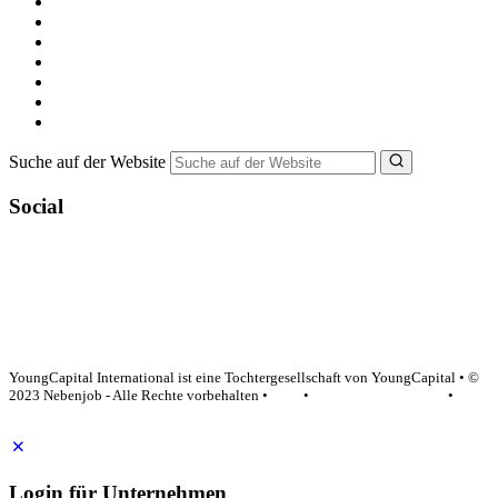
Kostenlos registrieren
Alle Jobs in Deutschland
Nebenjob suchen
Minijob suchen
Ferienjob suchen
Bewerbungstipps
NebenJob Ratgeber
Suche auf der Website
Social
YoungCapital Google score 4.6 - 18 reviews
YoungCapital International ist eine Tochtergesellschaft von YoungCapital • ©
2023 Nebenjob - Alle Rechte vorbehalten •
AGB
•
Datenschutzerklärung
•
Impressum
Login für Unternehmen