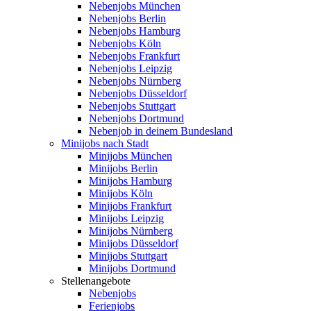
Nebenjobs München
Nebenjobs Berlin
Nebenjobs Hamburg
Nebenjobs Köln
Nebenjobs Frankfurt
Nebenjobs Leipzig
Nebenjobs Nürnberg
Nebenjobs Düsseldorf
Nebenjobs Stuttgart
Nebenjobs Dortmund
Nebenjob in deinem Bundesland
Minijobs nach Stadt
Minijobs München
Minijobs Berlin
Minijobs Hamburg
Minijobs Köln
Minijobs Frankfurt
Minijobs Leipzig
Minijobs Nürnberg
Minijobs Düsseldorf
Minijobs Stuttgart
Minijobs Dortmund
Stellenangebote
Nebenjobs
Ferienjobs