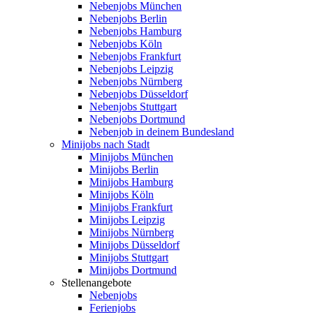
Nebenjobs München
Nebenjobs Berlin
Nebenjobs Hamburg
Nebenjobs Köln
Nebenjobs Frankfurt
Nebenjobs Leipzig
Nebenjobs Nürnberg
Nebenjobs Düsseldorf
Nebenjobs Stuttgart
Nebenjobs Dortmund
Nebenjob in deinem Bundesland
Minijobs nach Stadt
Minijobs München
Minijobs Berlin
Minijobs Hamburg
Minijobs Köln
Minijobs Frankfurt
Minijobs Leipzig
Minijobs Nürnberg
Minijobs Düsseldorf
Minijobs Stuttgart
Minijobs Dortmund
Stellenangebote
Nebenjobs
Ferienjobs