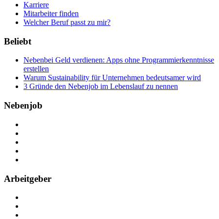
Karriere
Mitarbeiter finden
Welcher Beruf passt zu mir?
Beliebt
Nebenbei Geld verdienen: Apps ohne Programmierkenntnisse
erstellen
Warum Sustainability für Unternehmen bedeutsamer wird
3 Gründe den Nebenjob im Lebenslauf zu nennen
Nebenjob
Über Nebenjob
Arbeiten bei NebenJob
Kontakt
Partner
FAQ
Arbeitgeber
Kostenlos registrieren
Anzeige schalten
Recruiting-Prozess Tipps