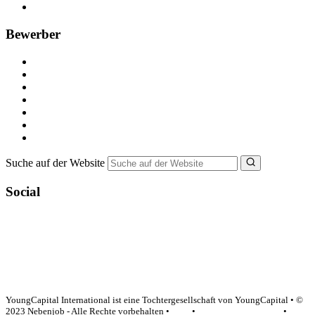
FAQ für Unternehmen
Bewerber
Kostenlos registrieren
Alle Jobs in Deutschland
Nebenjob suchen
Minijob suchen
Ferienjob suchen
Bewerbungstipps
NebenJob Ratgeber
Suche auf der Website
Social
YoungCapital Google score 4.6 - 18 reviews
YoungCapital International ist eine Tochtergesellschaft von YoungCapital • ©
2023 Nebenjob - Alle Rechte vorbehalten •
AGB
•
Datenschutzerklärung
•