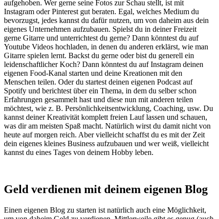
aufgehoben. Wer gerne seine Fotos zur Schau stellt, ist mit
Instagram oder Pinterest gut beraten. Egal, welches Medium du
bevorzugst, jedes kannst du dafür nutzen, um von daheim aus dein
eigenes Unternehmen aufzubauen. Spielst du in deiner Freizeit
gerne Gitarre und unterrichtest du gerne? Dann könntest du auf
Youtube Videos hochladen, in denen du anderen erklärst, wie man
Gitarre spielen lernt. Backst du gerne oder bist du generell ein
leidenschaftlicher Koch? Dann könntest du auf Instagram deinen
eigenen Food-Kanal starten und deine Kreationen mit den
Menschen teilen. Oder du startest deinen eigenen Podcast auf
Spotify und berichtest über ein Thema, in dem du selber schon
Erfahrungen gesammelt hast und diese nun mit anderen teilen
möchtest, wie z. B. Persönlichkeitsentwicklung, Coaching, usw. Du
kannst deiner Kreativität komplett freien Lauf lassen und schauen,
was dir am meisten Spaß macht. Natürlich wirst du damit nicht von
heute auf morgen reich. Aber vielleicht schaffst du es mit der Zeit
dein eigenes kleines Business aufzubauen und wer weiß, vielleicht
kannst du eines Tages von deinem Hobby leben.
Geld verdienen mit deinem eigenen Blog
Einen eigenen Blog zu starten ist natürlich auch eine Möglichkeit,
um von daheim Geld zu verdienen. Mittlerweile gibt es genug (auch