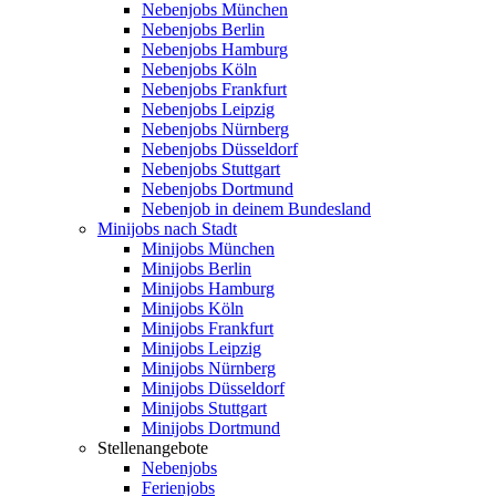
Nebenjobs München
Nebenjobs Berlin
Nebenjobs Hamburg
Nebenjobs Köln
Nebenjobs Frankfurt
Nebenjobs Leipzig
Nebenjobs Nürnberg
Nebenjobs Düsseldorf
Nebenjobs Stuttgart
Nebenjobs Dortmund
Nebenjob in deinem Bundesland
Minijobs nach Stadt
Minijobs München
Minijobs Berlin
Minijobs Hamburg
Minijobs Köln
Minijobs Frankfurt
Minijobs Leipzig
Minijobs Nürnberg
Minijobs Düsseldorf
Minijobs Stuttgart
Minijobs Dortmund
Stellenangebote
Nebenjobs
Ferienjobs