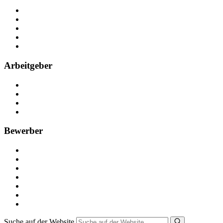
Über Nebenjob
Arbeiten bei NebenJob
Kontakt
Partner
FAQ
Arbeitgeber
Kostenlos registrieren
Anzeige schalten
Recruiting-Prozess Tipps
FAQ für Unternehmen
Bewerber
Kostenlos registrieren
Alle Jobs in Deutschland
Nebenjob suchen
Minijob suchen
Ferienjob suchen
Bewerbungstipps
NebenJob Ratgeber
Suche auf der Website