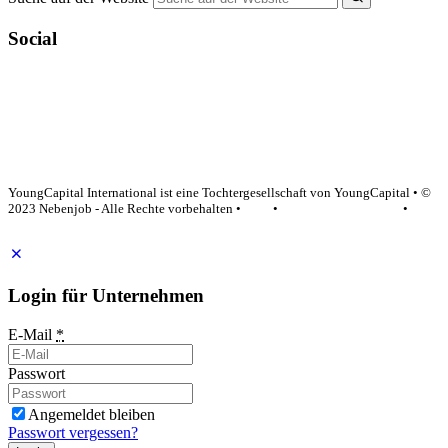
Social
YoungCapital Google score 4.6 - 18 reviews
YoungCapital International ist eine Tochtergesellschaft von YoungCapital • ©
2023 Nebenjob - Alle Rechte vorbehalten •
AGB
•
Datenschutzerklärung
•
Impressum
Login für Unternehmen
E-Mail
*
Passwort
Angemeldet bleiben
Passwort vergessen?