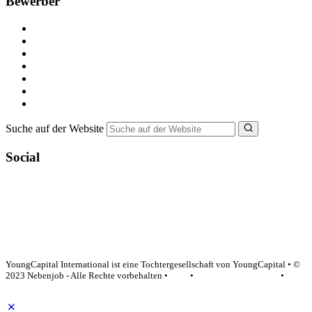
Bewerber
Kostenlos registrieren
Alle Jobs in Deutschland
Nebenjob suchen
Minijob suchen
Ferienjob suchen
Bewerbungstipps
NebenJob Ratgeber
Suche auf der Website
Social
YoungCapital Google score 4.6 - 18 reviews
YoungCapital International ist eine Tochtergesellschaft von YoungCapital • ©
2023 Nebenjob - Alle Rechte vorbehalten •
AGB
•
Datenschutzerklärung
•
Impressum