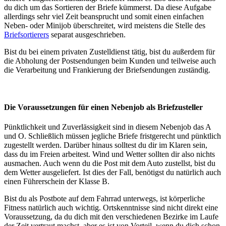
du dich um das Sortieren der Briefe kümmerst. Da diese Aufgabe
allerdings sehr viel Zeit beansprucht und somit einen einfachen
Neben- oder Minijob überschreitet, wird meistens die Stelle des
Briefsortierers
separat ausgeschrieben.
Bist du bei einem privaten Zustelldienst tätig, bist du außerdem für
die Abholung
der Postsendungen beim Kunden und teilweise auch
die Verarbeitung und Frankierung der Briefsendungen zuständig.
Die Voraussetzungen für einen Nebenjob als Briefzusteller
Pünktlichkeit und Zuverlässigkeit sind in diesem Nebenjob das A
und O. Schließlich müssen jegliche Briefe fristgerecht und pünktlich
zugestellt werden. Darüber hinaus solltest du dir im Klaren sein,
dass du im Freien arbeitest. Wind und Wetter sollten dir also nichts
ausmachen. Auch wenn du die Post mit dem Auto zustellst, bist du
dem Wetter ausgeliefert. Ist dies der Fall, benötigst du natürlich auch
einen Führerschein der Klasse B.
Bist du als Postbote auf dem Fahrrad unterwegs, ist körperliche
Fitness natürlich auch wichtig. Ortskenntnisse sind nicht direkt eine
Voraussetzung, da du dich mit den verschiedenen Bezirke im Laufe
der Zeit vertraut machst, aber es ist von Vorteil, wenn du dich schon