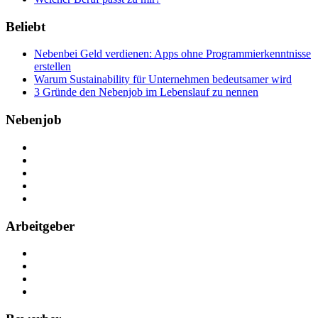
Beliebt
Nebenbei Geld verdienen: Apps ohne Programmierkenntnisse
erstellen
Warum Sustainability für Unternehmen bedeutsamer wird
3 Gründe den Nebenjob im Lebenslauf zu nennen
Nebenjob
Über Nebenjob
Arbeiten bei NebenJob
Kontakt
Partner
FAQ
Arbeitgeber
Kostenlos registrieren
Anzeige schalten
Recruiting-Prozess Tipps
FAQ für Unternehmen