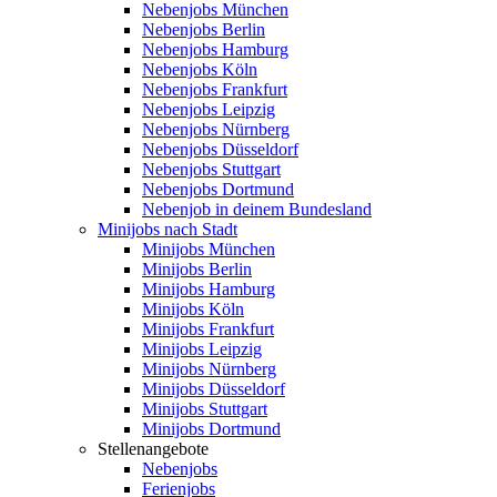
Nebenjobs München
Nebenjobs Berlin
Nebenjobs Hamburg
Nebenjobs Köln
Nebenjobs Frankfurt
Nebenjobs Leipzig
Nebenjobs Nürnberg
Nebenjobs Düsseldorf
Nebenjobs Stuttgart
Nebenjobs Dortmund
Nebenjob in deinem Bundesland
Minijobs nach Stadt
Minijobs München
Minijobs Berlin
Minijobs Hamburg
Minijobs Köln
Minijobs Frankfurt
Minijobs Leipzig
Minijobs Nürnberg
Minijobs Düsseldorf
Minijobs Stuttgart
Minijobs Dortmund
Stellenangebote
Nebenjobs
Ferienjobs