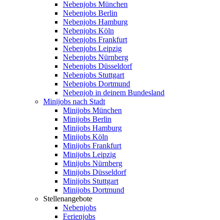
Nebenjobs München
Nebenjobs Berlin
Nebenjobs Hamburg
Nebenjobs Köln
Nebenjobs Frankfurt
Nebenjobs Leipzig
Nebenjobs Nürnberg
Nebenjobs Düsseldorf
Nebenjobs Stuttgart
Nebenjobs Dortmund
Nebenjob in deinem Bundesland
Minijobs nach Stadt
Minijobs München
Minijobs Berlin
Minijobs Hamburg
Minijobs Köln
Minijobs Frankfurt
Minijobs Leipzig
Minijobs Nürnberg
Minijobs Düsseldorf
Minijobs Stuttgart
Minijobs Dortmund
Stellenangebote
Nebenjobs
Ferienjobs