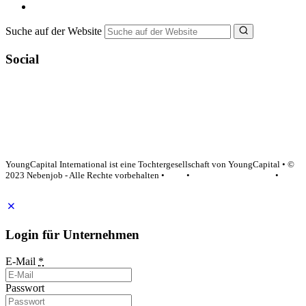
NebenJob Ratgeber
Suche auf der Website
Social
YoungCapital Google score 4.6 - 18 reviews
YoungCapital International ist eine Tochtergesellschaft von YoungCapital • ©
2023 Nebenjob - Alle Rechte vorbehalten •
AGB
•
Datenschutzerklärung
•
Impressum
Login für Unternehmen
E-Mail
*
Passwort