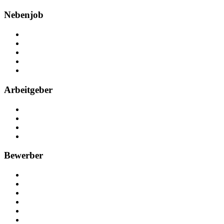
Nebenjob
Über Nebenjob
Arbeiten bei NebenJob
Kontakt
Partner
FAQ
Arbeitgeber
Kostenlos registrieren
Anzeige schalten
Recruiting-Prozess Tipps
FAQ für Unternehmen
Bewerber
Kostenlos registrieren
Alle Jobs in Deutschland
Nebenjob suchen
Minijob suchen
Ferienjob suchen
Bewerbungstipps