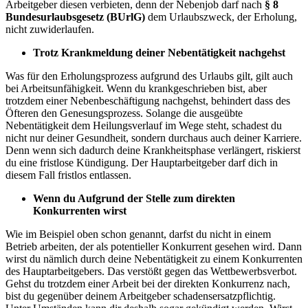
Arbeitgeber diesen verbieten, denn der Nebenjob darf nach
§ 8
Bundesurlaubsgesetz (BUrlG)
dem Urlaubszweck, der Erholung,
nicht zuwiderlaufen.
Trotz Krankmeldung deiner Nebentätigkeit nachgehst
Was für den Erholungsprozess aufgrund des Urlaubs gilt, gilt auch
bei Arbeitsunfähigkeit. Wenn du krankgeschrieben bist, aber
trotzdem einer Nebenbeschäftigung nachgehst, behindert dass des
Öfteren den Genesungsprozess. Solange die ausgeübte
Nebentätigkeit dem Heilungsverlauf im Wege steht, schadest du
nicht nur deiner Gesundheit, sondern durchaus auch deiner Karriere.
Denn wenn sich dadurch deine Krankheitsphase verlängert, riskierst
du eine fristlose Kündigung. Der Hauptarbeitgeber darf dich in
diesem Fall fristlos entlassen.
Wenn du Aufgrund der Stelle zum direkten
Konkurrenten wirst
Wie im Beispiel oben schon genannt, darfst du nicht in einem
Betrieb arbeiten, der als potentieller Konkurrent gesehen wird. Dann
wirst du nämlich durch deine Nebentätigkeit zu einem Konkurrenten
des Hauptarbeitgebers. Das verstößt gegen das Wettbewerbsverbot.
Gehst du trotzdem einer Arbeit bei der direkten Konkurrenz nach,
bist du gegenüber deinem Arbeitgeber schadensersatzpflichtig.