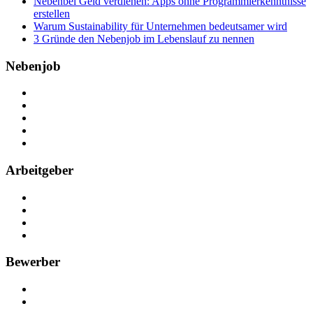
Nebenbei Geld verdienen: Apps ohne Programmierkenntnisse
erstellen
Warum Sustainability für Unternehmen bedeutsamer wird
3 Gründe den Nebenjob im Lebenslauf zu nennen
Nebenjob
Über Nebenjob
Arbeiten bei NebenJob
Kontakt
Partner
FAQ
Arbeitgeber
Kostenlos registrieren
Anzeige schalten
Recruiting-Prozess Tipps
FAQ für Unternehmen
Bewerber
Kostenlos registrieren
Alle Jobs in Deutschland