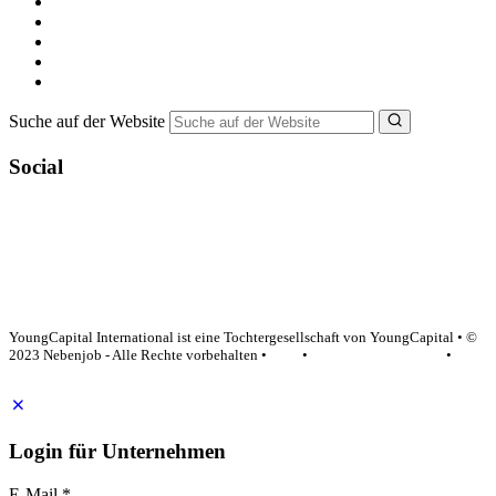
Nebenjob suchen
Minijob suchen
Ferienjob suchen
Bewerbungstipps
NebenJob Ratgeber
Suche auf der Website
Social
YoungCapital Google score 4.6 - 18 reviews
YoungCapital International ist eine Tochtergesellschaft von YoungCapital • ©
2023 Nebenjob - Alle Rechte vorbehalten •
AGB
•
Datenschutzerklärung
•
Impressum
Login für Unternehmen
E-Mail
*