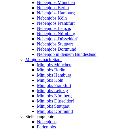
Nebenjobs München
Nebenjobs Berlin
Nebenjobs Hamburg
Nebenjobs Köln
Nebenjobs Frankfurt
Nebenjobs Leipzig
Nebenjobs Nürnberg
Nebenjobs Düsseldorf
Nebenjobs Stuttgart
Nebenjobs Dortmund
Nebenjob in deinem Bundesland
Minijobs nach Stadt
Minijobs München
Minijobs Berlin
Minijobs Hamburg
Minijobs Köln
Minijobs Frankfurt
Minijobs Leipzig
Minijobs Nürnberg
Minijobs Düsseldorf
Minijobs Stuttgart
Minijobs Dortmund
Stellenangebote
Nebenjobs
Ferienjobs