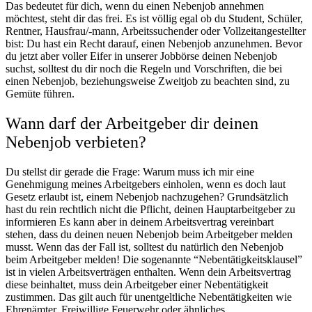
Das bedeutet für dich, wenn du einen Nebenjob annehmen
möchtest, steht dir das frei. Es ist völlig egal ob du Student, Schüler,
Rentner, Hausfrau/-mann, Arbeitssuchender oder Vollzeitangestellter
bist: Du hast ein Recht darauf, einen Nebenjob anzunehmen. Bevor
du jetzt aber voller Eifer in unserer Jobbörse deinen Nebenjob
suchst, solltest du dir noch die Regeln und Vorschriften, die bei
einen Nebenjob, beziehungsweise Zweitjob zu beachten sind, zu
Gemüte führen.
Wann darf der Arbeitgeber dir deinen
Nebenjob verbieten?
Du stellst dir gerade die Frage: Warum muss ich mir eine
Genehmigung meines Arbeitgebers einholen, wenn es doch laut
Gesetz erlaubt ist, einem Nebenjob nachzugehen?
Grundsätzlich
hast du rein rechtlich nicht die Pflicht, deinen Hauptarbeitgeber zu
informieren Es kann aber in deinem Arbeitsvertrag vereinbart
stehen, dass du deinen neuen
Nebenjob
beim
Arbeitgeber melden
musst. Wenn das der Fall ist, solltest du natürlich den
Nebenjob
beim Arbeitgeber melden
! Die sogenannte “Nebentätigkeitsklausel”
ist in vielen Arbeitsverträgen enthalten. Wenn dein Arbeitsvertrag
diese beinhaltet, muss dein Arbeitgeber einer Nebentätigkeit
zustimmen. Das gilt auch für unentgeltliche Nebentätigkeiten wie
Ehrenämter, Freiwillige Feuerwehr oder ähnliches.