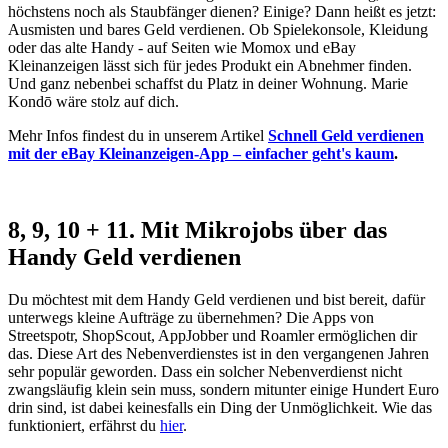
höchstens noch als Staubfänger dienen? Einige? Dann heißt es jetzt:
Ausmisten und bares Geld verdienen. Ob Spielekonsole, Kleidung
oder das alte Handy - auf Seiten wie Momox und eBay
Kleinanzeigen lässt sich für jedes Produkt ein Abnehmer finden.
Und ganz nebenbei schaffst du Platz in deiner Wohnung. Marie
Kondō wäre stolz auf dich.
Mehr Infos findest du in unserem Artikel
Schnell Geld verdienen
mit der eBay Kleinanzeigen-App – einfacher geht's kaum
.
8, 9, 10 + 11. Mit Mikrojobs über das
Handy Geld verdienen
Du möchtest mit dem Handy Geld verdienen und bist bereit, dafür
unterwegs kleine Aufträge zu übernehmen? Die Apps von
Streetspotr, ShopScout, AppJobber und Roamler ermöglichen dir
das. Diese Art des Nebenverdienstes ist in den vergangenen Jahren
sehr populär geworden. Dass ein solcher Nebenverdienst nicht
zwangsläufig klein sein muss, sondern mitunter einige Hundert Euro
drin sind, ist dabei keinesfalls ein Ding der Unmöglichkeit. Wie das
funktioniert, erfährst du
hier
.