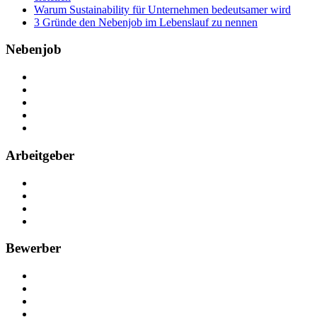
Warum Sustainability für Unternehmen bedeutsamer wird
3 Gründe den Nebenjob im Lebenslauf zu nennen
Nebenjob
Über Nebenjob
Arbeiten bei NebenJob
Kontakt
Partner
FAQ
Arbeitgeber
Kostenlos registrieren
Anzeige schalten
Recruiting-Prozess Tipps
FAQ für Unternehmen
Bewerber
Kostenlos registrieren
Alle Jobs in Deutschland
Nebenjob suchen
Minijob suchen