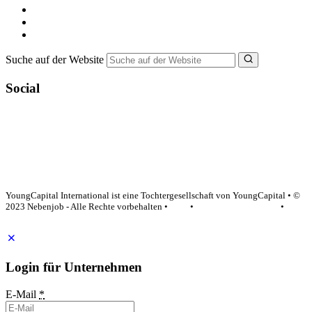
Ferienjob suchen
Bewerbungstipps
NebenJob Ratgeber
Suche auf der Website
Social
YoungCapital Google score 4.6 - 18 reviews
YoungCapital International ist eine Tochtergesellschaft von YoungCapital • ©
2023 Nebenjob - Alle Rechte vorbehalten •
AGB
•
Datenschutzerklärung
•
Impressum
Login für Unternehmen
E-Mail
*