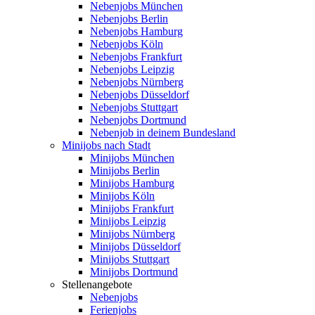
Nebenjobs München
Nebenjobs Berlin
Nebenjobs Hamburg
Nebenjobs Köln
Nebenjobs Frankfurt
Nebenjobs Leipzig
Nebenjobs Nürnberg
Nebenjobs Düsseldorf
Nebenjobs Stuttgart
Nebenjobs Dortmund
Nebenjob in deinem Bundesland
Minijobs nach Stadt
Minijobs München
Minijobs Berlin
Minijobs Hamburg
Minijobs Köln
Minijobs Frankfurt
Minijobs Leipzig
Minijobs Nürnberg
Minijobs Düsseldorf
Minijobs Stuttgart
Minijobs Dortmund
Stellenangebote
Nebenjobs
Ferienjobs