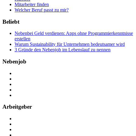
Mitarbeiter finden
Welcher Beruf passt zu mir?
Beliebt
Nebenbei Geld verdienen: Apps ohne Programmierkenntnisse
erstellen
Warum Sustainability für Unternehmen bedeutsamer wird
3 Gründe den Nebenjob im Lebenslauf zu nennen
Nebenjob
Über Nebenjob
Arbeiten bei NebenJob
Kontakt
Partner
FAQ
Arbeitgeber
Kostenlos registrieren
Anzeige schalten
Recruiting-Prozess Tipps
FAQ für Unternehmen