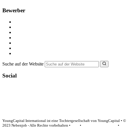
Bewerber
Kostenlos registrieren
Alle Jobs in Deutschland
Nebenjob suchen
Minijob suchen
Ferienjob suchen
Bewerbungstipps
NebenJob Ratgeber
Suche auf der Website
Social
YoungCapital Google score 4.6 - 18 reviews
YoungCapital International ist eine Tochtergesellschaft von YoungCapital • ©
2023 Nebenjob - Alle Rechte vorbehalten •
AGB
•
Datenschutzerklärung
•
Impressum