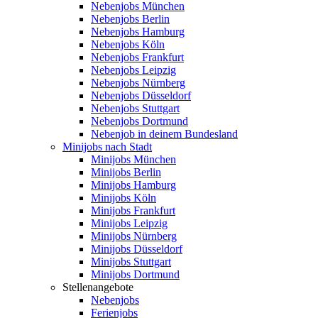
Nebenjobs München
Nebenjobs Berlin
Nebenjobs Hamburg
Nebenjobs Köln
Nebenjobs Frankfurt
Nebenjobs Leipzig
Nebenjobs Nürnberg
Nebenjobs Düsseldorf
Nebenjobs Stuttgart
Nebenjobs Dortmund
Nebenjob in deinem Bundesland
Minijobs nach Stadt
Minijobs München
Minijobs Berlin
Minijobs Hamburg
Minijobs Köln
Minijobs Frankfurt
Minijobs Leipzig
Minijobs Nürnberg
Minijobs Düsseldorf
Minijobs Stuttgart
Minijobs Dortmund
Stellenangebote
Nebenjobs
Ferienjobs