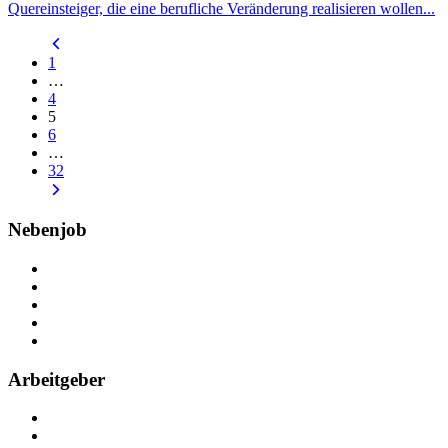
Quereinsteiger, die eine berufliche Veränderung realisieren wollen...
1
…
4
5
6
…
32
Nebenjob
Über Nebenjob
Arbeiten bei NebenJob
Kontakt
Partner
FAQ
Arbeitgeber
Kostenlos registrieren
Anzeige schalten