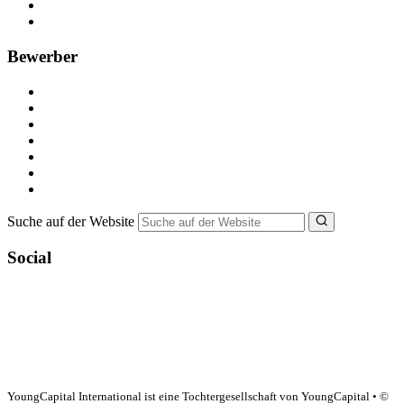
Recruiting-Prozess Tipps
FAQ für Unternehmen
Bewerber
Kostenlos registrieren
Alle Jobs in Deutschland
Nebenjob suchen
Minijob suchen
Ferienjob suchen
Bewerbungstipps
NebenJob Ratgeber
Suche auf der Website
Social
YoungCapital Google score 4.6 - 18 reviews
YoungCapital International ist eine Tochtergesellschaft von YoungCapital • ©