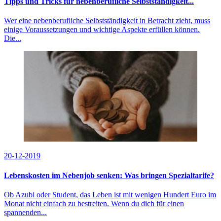
Tipps und Tricks für nebenberufliche Selbstständigkeit...
Wer eine nebenberufliche Selbstständigkeit in Betracht zieht, muss
einige Voraussetzungen und wichtige Aspekte erfüllen können.
Die...
20-12-2019
Lebenskosten im Nebenjob senken: Was bringen Spezialtarife?
Ob Azubi oder Student, das Leben ist mit wenigen Hundert Euro im
Monat nicht einfach zu bestreiten. Wenn du dich für einen
spannenden...