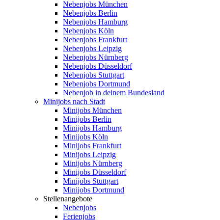
Nebenjobs München
Nebenjobs Berlin
Nebenjobs Hamburg
Nebenjobs Köln
Nebenjobs Frankfurt
Nebenjobs Leipzig
Nebenjobs Nürnberg
Nebenjobs Düsseldorf
Nebenjobs Stuttgart
Nebenjobs Dortmund
Nebenjob in deinem Bundesland
Minijobs nach Stadt
Minijobs München
Minijobs Berlin
Minijobs Hamburg
Minijobs Köln
Minijobs Frankfurt
Minijobs Leipzig
Minijobs Nürnberg
Minijobs Düsseldorf
Minijobs Stuttgart
Minijobs Dortmund
Stellenangebote
Nebenjobs
Ferienjobs